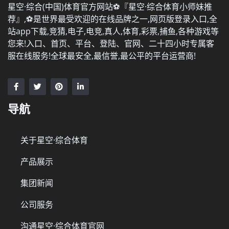
星空·综合(中国)体育官方网站⚽️『星空·综合体育小师妹推
荐』,⚽️是世界最受欢迎的在线品牌之一,网页版登录入口,全
站app下载,竞猜,电子,电竞,真人,体育,彩票,捕鱼,各种游戏等
您来!入口、首页、平台、登陆、官网、二十四小时专属客
服在线服务!全球最安全,最信誉,最公平的平台运营商!
导航
关于星空·综合体育
产品展示
集团新闻
公司服务
沟通星空·综合体育官网