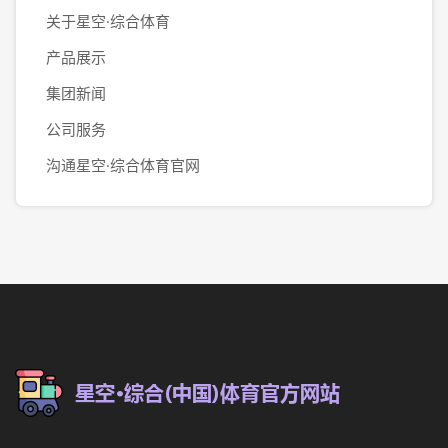
关于星空·综合体育
产品展示
集团新闻
公司服务
沟通星空·综合体育官网