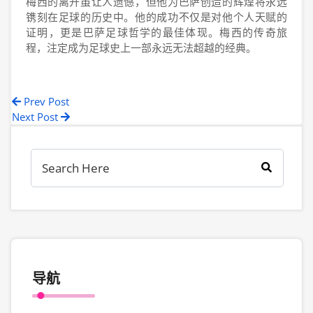
梅西的离开虽让人遗憾，但他为巴萨创造的辉煌将永远
镌刻在足球的历史中。他的成功不仅是对他个人天赋的
证明，更是巴萨足球哲学的最佳体现。梅西的传奇旅
程，注定成为足球史上一部永远无法超越的经典。
Prev Post
Next Post
导航