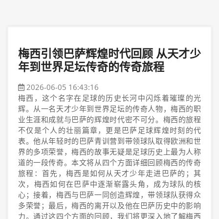
梅西引领巴萨辉煌时代回顾 从天才少
年到世界足坛传奇的传奇旅程
2026-06-05 16:43:16
梅西，这个名字在足球的历史长河中闪烁着璀璨的光
辉。从一名天才少年到世界足坛的传奇人物，梅西的职
业生涯和成就与巴萨的辉煌时代密不可分。梅西的旅程
不仅是个人的壮丽篇章，更是巴萨足球辉煌时刻的代
表。他从年轻时的巴萨青训营到带领球队取得欧洲和世
界的多项荣誉，梅西的故事无疑是足球历史上最为人称
道的一段传奇。本文将从四个方面详细回顾梅西的传奇
旅程：首先，梅西是如何从天才少年走进巴萨的；其
次，梅西如何在巴萨中逐渐崭露头角，成为球队的核
心；接着，梅西与巴萨一同创造辉煌，带领球队获得众
多荣誉；最后，梅西的离开以及他在巴萨历史中的影响
力。通过这四个方面的回顾，我们将更深入地了解梅西