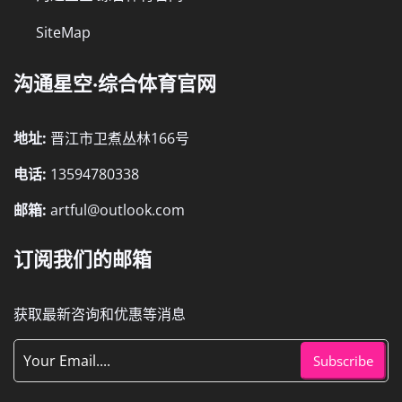
SiteMap
沟通星空·综合体育官网
地址:
晋江市卫煮丛林166号
电话:
13594780338
邮箱:
artful@outlook.com
订阅我们的邮箱
获取最新咨询和优惠等消息
Subscribe