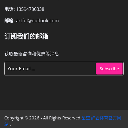
电话:
13594780338
邮箱:
artful@outlook.com
订阅我们的邮箱
获取最新咨询和优惠等消息
Subscribe
Copyright © 2026 - All Rights Reserved
星空·综合体育官方网
站
.