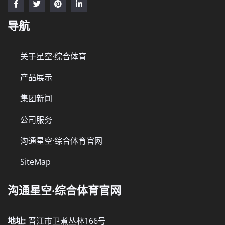
导航
关于星空·综合体育
产品展示
集团新闻
公司服务
沟通星空·综合体育官网
SiteMap
沟通星空·综合体育官网
地址:
晋江市卫煮丛林166号