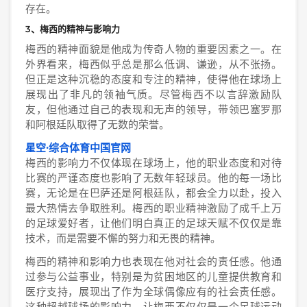
存在。
3、梅西的精神与影响力
梅西的精神面貌是他成为传奇人物的重要因素之一。在
外界看来，梅西似乎总是那么低调、谦逊，从不张扬。
但正是这种沉稳的态度和专注的精神，使得他在球场上
展现出了非凡的领袖气质。尽管梅西不以言辞激励队
友，但他通过自己的表现和无声的领导，带领巴塞罗那
和阿根廷队取得了无数的荣誉。
星空·综合体育中国官网
梅西的影响力不仅体现在球场上，他的职业态度和对待
比赛的严谨态度也影响了无数年轻球员。他的每一场比
赛，无论是在巴萨还是阿根廷队，都会全力以赴，投入
最大热情去争取胜利。梅西的职业精神激励了成千上万
的足球爱好者，让他们明白真正的足球天赋不仅仅是靠
技术，而是需要不懈的努力和无畏的精神。
梅西的精神和影响力也表现在他对社会的责任感。他通
过参与公益事业，特别是为贫困地区的儿童提供教育和
医疗支持，展现出了作为全球偶像应有的社会责任感。
这种超越球场的影响力，让梅西不仅仅是一个足球运动