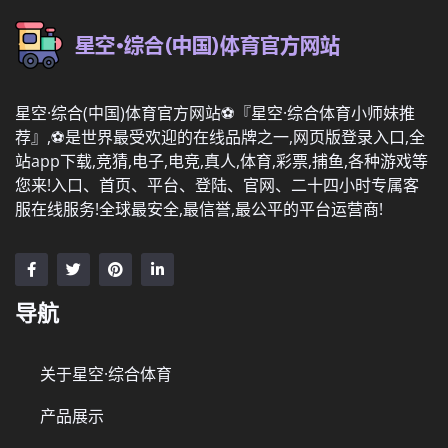
星空·综合(中国)体育官方网站⚽️『星空·综合体育小师妹推
荐』,⚽️是世界最受欢迎的在线品牌之一,网页版登录入口,全
站app下载,竞猜,电子,电竞,真人,体育,彩票,捕鱼,各种游戏等
您来!入口、首页、平台、登陆、官网、二十四小时专属客
服在线服务!全球最安全,最信誉,最公平的平台运营商!
导航
关于星空·综合体育
产品展示