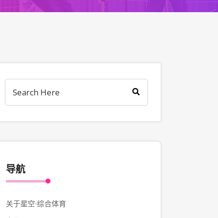
导航
关于星空·综合体育