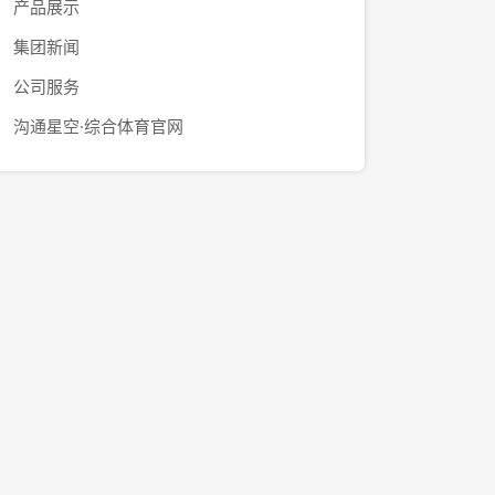
产品展示
集团新闻
公司服务
沟通星空·综合体育官网