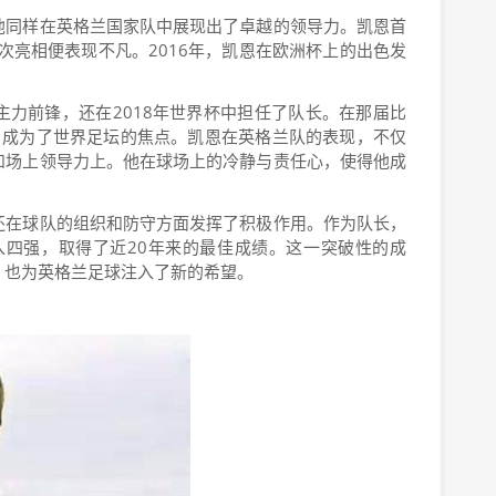
他同样在英格兰国家队中展现出了卓越的领导力。凯恩首
首次亮相便表现不凡。2016年，凯恩在欧洲杯上的出色发
力前锋，还在2018年世界杯中担任了队长。在那届比
，成为了世界足坛的焦点。凯恩在英格兰队的表现，不仅
和场上领导力上。他在球场上的冷静与责任心，使得他成
还在球队的组织和防守方面发挥了积极作用。作为队长，
入四强，取得了近20年来的最佳成绩。这一突破性的成
，也为英格兰足球注入了新的希望。