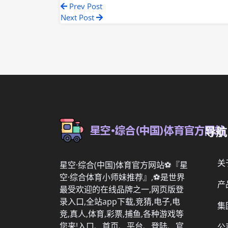
Prev Post
Next Post
导航
关
星空·综合(中国)体育官方网站⚽️『星
空·综合体育小师妹推荐』,⚽️是世界
产
最受欢迎的在线品牌之一,网页版登
录入口,全站app下载,竞猜,电子,电
集
竞,真人,体育,彩票,捕鱼,各种游戏等
您来!入口、首页、平台、登陆、官
公