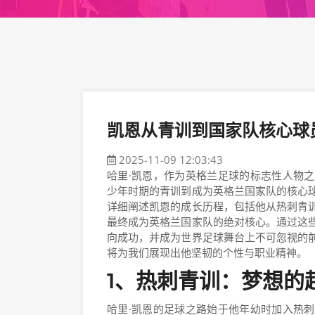
凯恩从青训到国家队核心球
2025-11-09 12:03:43
哈里·凯恩，作为英格兰足球的标志性人物
少年时期的青训到成为英格兰国家队的核心
详细阐述凯恩的成长历程，包括他从热刺青
最终成为英格兰国家队的绝对核心。通过这
向成功，并成为世界足球舞台上不可忽视的
将为我们展现出他坚韧的个性与职业精神。
1、热刺青训：梦想的
哈里·凯恩的足球之路始于他年幼时加入热