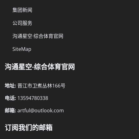
集团新闻
公司服务
沟通星空·综合体育官网
SiteMap
沟通星空·综合体育官网
地址:
晋江市卫煮丛林166号
电话:
13594780338
邮箱:
artful@outlook.com
订阅我们的邮箱