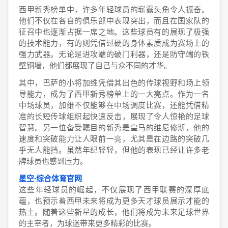
西甲新秀榜单中，许多年轻球员的崭露头角令人振奋。
他们不仅在各自的俱乐部中表现突出，而且在国家队的
征召中也逐渐占据一席之地。这些球员有的展现了极强
的技术能力，有的则凭借过硬的身体素质成为赛场上的
强力武器。无论是进攻端的破门利器，还是防守端的铁
壁铜墙，他们都展现了自己与众不同的才华。
其中，巴萨的小将加维凭借其出色的传球视野和场上领
导能力，成为了西甲新秀榜单上的一大亮点。作为一名
中场球员，加维不仅能够在中场调度比赛，还能凭借精
准的长短传球组织起快速反击，展现了令人惊艳的足球
智慧。另一位备受瞩目的新秀是皇马的维尼修斯，他的
速度和突破能力让人眼前一亮，尤其是在边路的突破几
乎无人能挡。虽然年纪轻轻，但他的表现已经让许多老
牌球员也感到压力。
星空·综合体育官网
这些年轻球员的崛起，不仅展现了西甲联赛的深厚底
蕴，也预示着西甲未来将成为更多天才球员展示才能的
热土。随着这些新星的成长，他们将成为未来足球世界
的主宰者，为球迷带来更多精彩的比赛。