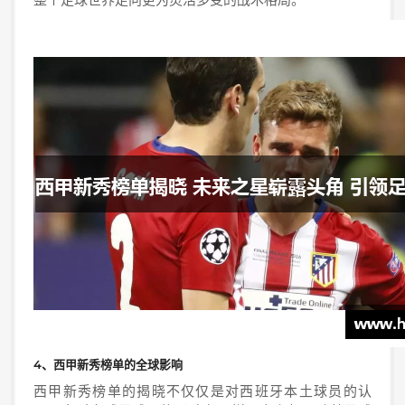
4、西甲新秀榜单的全球影响
西甲新秀榜单的揭晓不仅仅是对西班牙本土球员的认