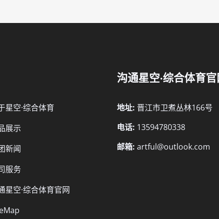
沟通星空·综合体育官
于星空·综合体育
地址:
晋江市卫煮丛林166号
电话:
13594780338
品展示
邮箱:
artful@outlook.com
团新闻
司服务
通星空·综合体育官网
teMap