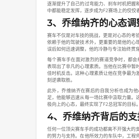
逐渐提升了自己的过弯能力、刹车时机把握
中都能稳定发挥，逐步成为F2赛场上的佼佼
3、乔维纳齐的心态调
赛车不仅是对车技的挑战，更是对心态的考验
依赖于他的驾驶技术外，更重要的是他的心
误后如何迅速调整，他的冷静与专注始终贯
每个赛车手在面对激烈的赛道竞争时，都会经
表现出了非凡的心理素质。当他在比赛中暂
佳时机反击。这种心理素质让他在竞争最为
刻逆袭取胜。
此外，乔维纳齐在赛后的自我分析也成为他
足，他能够迅速从每一场比赛中汲取力量。
极向上的心态，最终实现了F2总冠军的目标
4、乔维纳齐背后的支
任何一位顶尖赛车手的成功都离不开强大的支
的努力与支持。在他所效力的车队中，工程