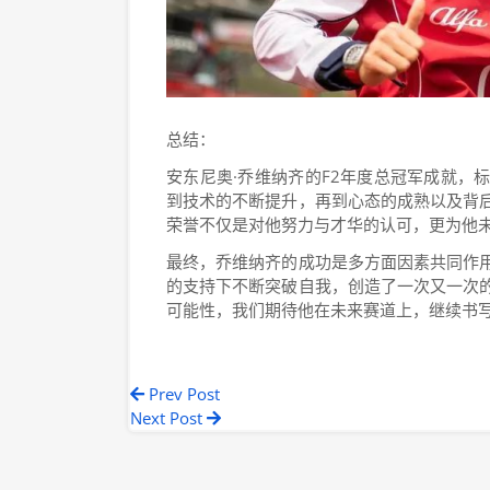
总结：
安东尼奥·乔维纳齐的F2年度总冠军成就，
到技术的不断提升，再到心态的成熟以及背
荣誉不仅是对他努力与才华的认可，更为他未
最终，乔维纳齐的成功是多方面因素共同作
的支持下不断突破自我，创造了一次又一次
可能性，我们期待他在未来赛道上，继续书
Prev Post
Next Post