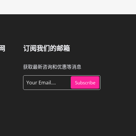
网
订阅我们的邮箱
获取最新咨询和优惠等消息
Subscribe