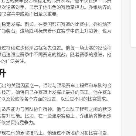
极为出色的赛车技艺和稳定的比赛表现。他不仅在多个比赛
屡次逆袭对手，显示了他出色的赛场掌控力。乔维纳齐的
F2赛事中脱颖而出至关重要。
的稳定发挥。例如，在英国银石赛道的比赛中，乔维纳齐
了领奖台。这场胜利标志着他在赛季中的上升趋势，也为
。
通过持续进步逐渐占据领先位置。他每一场比赛的经验积
够迅速适应赛季中不同赛道的挑战。随着赛季的推进，他
外的广泛关注。
升
而出的关键因素之一。通过与顶级赛车工程师和车队的合
驶技巧，确保自己在赛道上发挥出最好的表现。他在赛车
车以及轮胎等各个方面的设置，以适应不同的比赛需求。
的适应能力与团队协作精神。他与车队工程师之间的默契
地提升性能。比如，在一些湿滑赛道上，乔维纳齐能迅速
下依然保持竞争力。
体现在他的驾驶技巧上。他通过不断地练习和比赛积累，