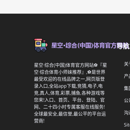
导航
关
星空·综合(中国)体育官方网站⚽️『星
空·综合体育小师妹推荐』,⚽️是世界
产
最受欢迎的在线品牌之一,网页版登
录入口,全站app下载,竞猜,电子,电
集
竞,真人,体育,彩票,捕鱼,各种游戏等
您来!入口、首页、平台、登陆、官
公
网、二十四小时专属客服在线服务!
沟
全球最安全,最信誉,最公平的平台运
营商!
Si