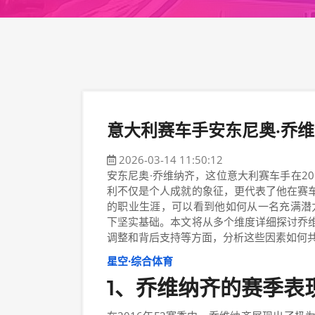
意大利赛车手安东尼奥·乔维
2026-03-14 11:50:12
安东尼奥·乔维纳齐，这位意大利赛车手在2
利不仅是个人成就的象征，更代表了他在赛
的职业生涯，可以看到他如何从一名充满潜力
下坚实基础。本文将从多个维度详细探讨乔
调整和背后支持等方面，分析这些因素如何共
星空·综合体育
1、乔维纳齐的赛季表