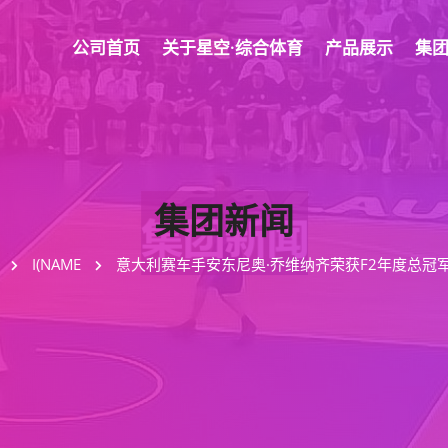
公司首页
关于星空·综合体育
产品展示
集
集团新闻
页
I(NAME
意大利赛车手安东尼奥·乔维纳齐荣获F2年度总冠