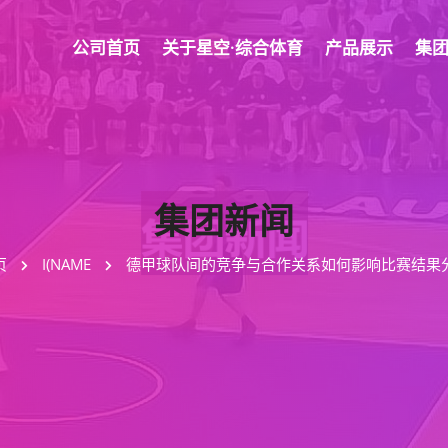
公司首页
关于星空·综合体育
产品展示
集
集团新闻
页
I(NAME
德甲球队间的竞争与合作关系如何影响比赛结果