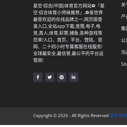
关
星空·综合(中国)体育官方网站⚽️『星
空·综合体育小师妹推荐』,⚽️是世界
产
最受欢迎的在线品牌之一,网页版登
录入口,全站app下载,竞猜,电子,电
集
竞,真人,体育,彩票,捕鱼,各种游戏等
您来!入口、首页、平台、登陆、官
公
网、二十四小时专属客服在线服务!
沟
全球最安全,最信誉,最公平的平台运
营商!
Si
Copyright © 2026 - All Rights Reserved
星空·综