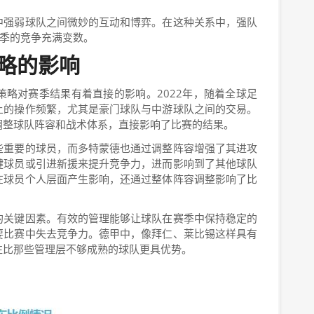
中强弱球队之间微妙的互动和博弈。在这种关系中，强队
赛季的竞争充满变数。
略的影响
略对赛季结果有着直接的影响。2022年，随着全球足
上的操作频繁，尤其是豪门球队与中游球队之间的交易。
调整球队阵容和战术体系，直接影响了比赛的结果。
些重要的球员，而多特蒙德也通过调整阵容增强了其进攻
键球员或引进新援来提升竞争力，进而影响到了其他球队
在球员个人层面产生影响，还通过整体阵容调整影响了比
的关键因素。有效的管理能够让球队在赛季中保持稳定的
要比赛中失去竞争力。德甲中，像拜仁、莱比锡这样具有
往比那些管理层不够成熟的球队更具优势。