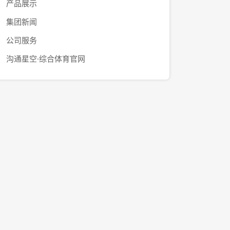
产品展示
集团新闻
公司服务
沟通星空·综合体育官网