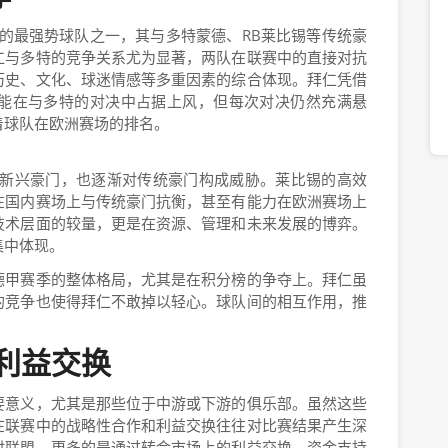
赛的最强势球队之一，其与多特蒙德、RB莱比锡等传统豪
仁与多特的竞争关系尤为显著，两队在联赛中的直接对抗
历史、文化、球迷情感等多重因素的综合体现。拜仁凭借
能在与多特的对决中占据上风，但每次对决仍然充满悬
着球队在欧洲赛场的排名。
的新兴豪门，也逐渐对传统豪门构成威胁。莱比锡的高效
在国内赛场上与传统豪门抗衡，甚至有能力在欧洲赛场上
技术层面的较量，更是在资源、管理和未来发展的博弈。
集中体现。
德甲赛季的整体格局，尤其是在积分榜的争夺上。拜仁虽
的竞争也使得拜仁不敢掉以轻心。球队间的相互作用，推
利益交换
要意义，尤其是那些位于中游或下游的俱乐部。虽然这些
在联赛中的战略性合作和利益交换往往对比赛结果产生深
时联盟，更多的是通过转会市场上的利益交换、资金支持