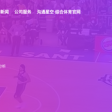
团新闻
公司服务
沟通星空·综合体育官网
分析