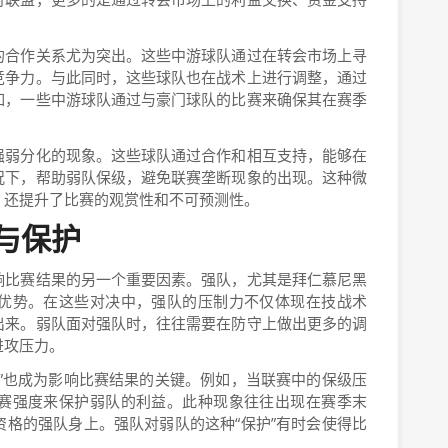
的合作关系尤为突出。这些中游球队通过在转会市场上寻
竞争力。与此同时，这些球队也在战术上进行调整，通过
如，一些中游球队通过与豪门球队的比赛来确保其在赛季
。
强弱分化的现象。这些球队通过合作和相互支持，能够在
况下，帮助弱队保级，避免联赛垄断现象的出现。这种微
，还提升了比赛的观赏性和不可预测性。
与保护
响比赛结果的另一个重要因素。强队，尤其是拜仁慕尼黑
优势。在这些对决中，强队的压制力不仅体现在技战术
出来。弱队面对强队时，往往需要在防守上做出更多的调
进攻压力。
”也成为影响比赛结果的关键。例如，当联赛中的保级压
赛强度来保护弱队的利益。此种现象往往出现在赛季末
格的强队身上。强队对弱队的这种“保护”有时会使得比
。