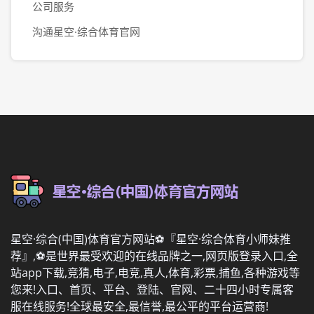
公司服务
沟通星空·综合体育官网
星空·综合(中国)体育官方网站⚽️『星空·综合体育小师妹推
荐』,⚽️是世界最受欢迎的在线品牌之一,网页版登录入口,全
站app下载,竞猜,电子,电竞,真人,体育,彩票,捕鱼,各种游戏等
您来!入口、首页、平台、登陆、官网、二十四小时专属客
服在线服务!全球最安全,最信誉,最公平的平台运营商!