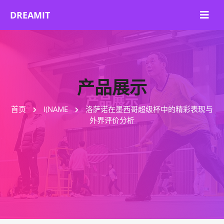
产品展示
首页
I(NAME
洛萨诺在墨西哥超级杯中的精彩表现与
外界评价分析