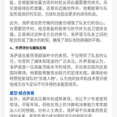
能，总是能够在最合适的时机出现在最需要的地方。无
论是接球后的直塞，还是在边路的传中，他都能够与队
友形成良好的互动，为球队创造出更多的进攻机会。
此外，洛萨诺在防守端的回撤也增强了队友们的信心。
在需要防守时，他总是能积极参与防守并为后卫提供支
援。正是通过这种全方位的参与，洛萨诺与队友之间的
配合形成了强大的默契，确保了球队攻防两端的平衡。
4、外界评价与媒体反响
洛萨诺在墨西哥超级杯中的表现，不仅得到了队友的认
可，也受到了媒体和球迷的广泛关注。外界普遍认为，
洛萨诺是一位具备顶级水平的球员，无论是在国内还是
国际赛场，他都能够展现出超凡的足球天赋。媒体纷纷
称赞他是球队的“灵魂人物”，认为他的技术和战术意识使
他成为当今足坛不可多得的全能型球员。
星空·综合体育
此外，洛萨诺在比赛中的成熟表现，也让不少专家感到
惊讶。尽管年轻，但他在场上的冷静和决策能力常常超
出人们的预期。分析人士表示，洛萨诺不仅是墨西哥足
球的未来，甚至有潜力成为国际足坛的超级巨星。