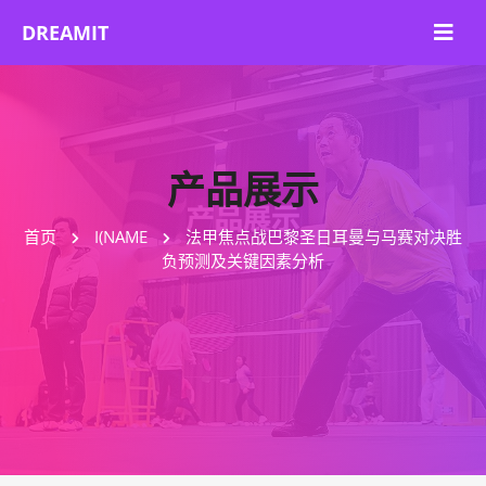
产品展示
首页
I(NAME
法甲焦点战巴黎圣日耳曼与马赛对决胜
负预测及关键因素分析