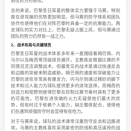
制住对方的进攻。
总的来说，巴黎圣日耳曼的整体实力要强于马赛，特别
是在进攻端的优势更加明显。但马赛的防守体系和团队
协作也使得他们在对阵巴黎时具备一定的抗衡能力。两
支球队的实力对比上，巴黎无疑占据上风，但马赛通过
团队的努力仍然有一战之力。
2、战术布局与关键球员
巴黎圣日耳曼的战术体系多年来一直围绕着姆巴佩、内
马尔以及梅西等顶级球员展开。主教练会根据比赛的不
同情况灵活调整战术，但最常见的战术是通过快速反击
和边路的突破来制造威胁。姆巴佩的速度和突破能力让
巴黎的进攻非常具有爆发力，内马尔则通过精妙的脚下
技术和过人能力为球队提供更多的进攻选择。而梅西的
创造力和视野则使得巴黎在控制比赛节奏时具有了更多
的可能性。巴黎在进攻端的火力无疑是他们最大的优
势，但有时过于依赖个人能力，缺乏整体配合，使得他
们在遇到顽强防守时会显得有些吃力。
对于马赛来说，球队的战术通常注重防守反击和边路进
攻。马赛的主教练喜欢采用紧密的防线和高压逼抢的战