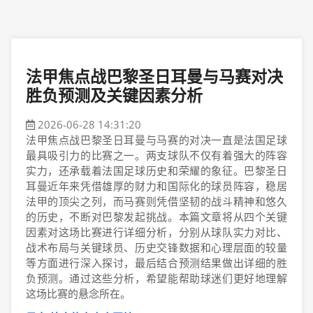
法甲焦点战巴黎圣日耳曼与马赛对决
胜负预测及关键因素分析
2026-06-28 14:31:20
法甲焦点战巴黎圣日耳曼与马赛的对决一直是法国足球
最具吸引力的比赛之一。两支球队不仅有着强大的阵容
实力，还承载着法国足球历史和荣耀的象征。巴黎圣日
耳曼近年来凭借雄厚的财力和国际化的球员阵容，稳居
法甲的顶尖之列，而马赛则凭借坚韧的战斗精神和悠久
的历史，不断对巴黎发起挑战。本篇文章将从四个关键
因素对这场比赛进行详细分析，分别从球队实力对比、
战术布局与关键球员、历史交锋数据和心理层面的较量
等方面进行深入探讨，最后结合预测结果做出详细的胜
负预测。通过这些分析，希望能帮助球迷们更好地理解
这场比赛的悬念所在。