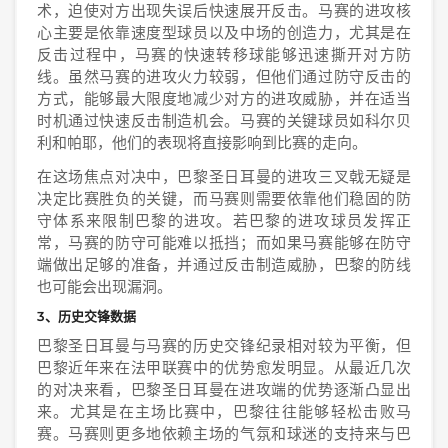
术，迫使对方出现失误后快速展开反击。马赛的进攻核
心主要是依靠速度型球员以及中场的创造力，尤其是在
反击过程中，马赛的快速转移球能够迅速撕开对方防
线。虽然马赛的进攻火力较弱，但他们通过防守反击的
方式，能够最大限度地减少对方的进攻威胁，并在适当
时机通过快速反击制造机会。马赛的关键球员如科尔贝
利和帕耶，他们的表现将直接影响到比赛的走向。
在这场焦点对决中，巴黎圣日耳曼的进攻三叉戟无疑是
决定比赛胜负的关键，而马赛则需要依靠他们稳固的防
守体系来限制巴黎的进攻。若巴黎的进攻球员发挥正
常，马赛的防守可能难以抵挡；而如果马赛能够在防守
端做出足够的准备，并通过反击制造威胁，巴黎的防线
也可能会出现漏洞。
3、历史交锋数据
巴黎圣日耳曼与马赛的历史交锋纪录相对较为平衡，但
巴黎近年来在法甲联赛中的优势愈发明显。从最近几次
的对决来看，巴黎圣日耳曼在进攻端的优势逐渐凸显出
来。尤其是在主场比赛中，巴黎往往能够轻松击败马
赛。马赛则更多地依赖主场的气氛和球迷的支持来与巴