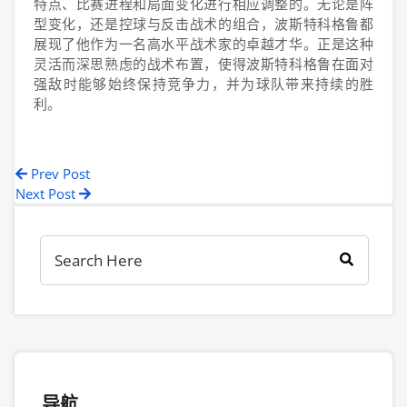
特点、比赛进程和局面变化进行相应调整的。无论是阵
型变化，还是控球与反击战术的组合，波斯特科格鲁都
展现了他作为一名高水平战术家的卓越才华。正是这种
灵活而深思熟虑的战术布置，使得波斯特科格鲁在面对
强敌时能够始终保持竞争力，并为球队带来持续的胜
利。
Prev Post
Next Post
导航