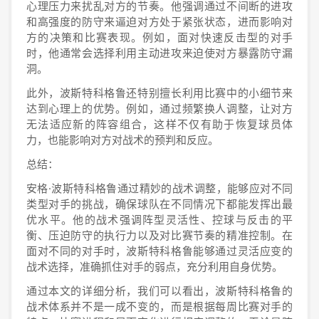
心理压力来扰乱对方的节奏。他强调通过不间断的进攻
和高强度的防守来逼迫对方处于紧张状态，进而影响对
方的决策和比赛表现。例如，面对快速反击型的对手
时，他通常会选择利用主动进攻来迫使对方暴露防守漏
洞。
此外，波斯特科格鲁还特别擅长利用比赛中的小细节来
达到心理上的优势。例如，通过频繁换人调整，让对方
无法适应新的阵容组合，这样不仅有助于恢复球员体
力，也能影响对方对战术的预判和反应。
总结：
安格·波斯特科格鲁通过精妙的战术调整，能够应对不同
类型对手的挑战，确保球队在不同情况下都能发挥出最
优水平。他的战术强调阵型灵活性、控球与反击的平
衡、压迫防守的执行力以及对比赛节奏的精准控制。在
面对不同的对手时，波斯特科格鲁能够通过灵活应变的
战术选择，准确抓住对手的弱点，充分利用自身优势。
通过本文的详细分析，我们可以看出，波斯特科格鲁的
战术体系并不是一成不变的，而是根据每周比赛对手的