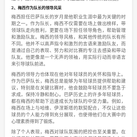
2、梅西作为队长的领导风采
梅西担任巴萨队长的岁月是他职业生涯中最为关键的时
期之一。作为队长，梅西不仅需要在场上做出榜样，带
领球队走向胜利，更要在场下担任领导角色，帮助管理
和激励队友。梅西的领导风格，和其他传统的队长有所
不同。他并不以高声指令和激烈的言语来激励队友，而
是通过自己的表现、努力和对比赛的专注去感染和带动
队友。他更像是一个无声的领袖，用实际行动而非语言
来引导球队前进。
梅西的领导力也体现在他对年轻球员的关怀和指导上。
作为巴萨队长，梅西总是能够为年轻球员提供帮助和建
议，特别是在关键比赛时，他会鼓励年轻球员不要急于
求成，保持冷静和耐心。巴萨历史上的许多年轻球员，
都在梅西的帮助下迅速成长为球队的中坚力量。例如，
梅西在场上与哈维、伊涅斯塔的默契配合，不仅让这些
球员的个人能力得到充分展现，也使得他们在大赛中的
心理素质得到了锻炼。
除了个人表现，梅西对球队氛围的把控也至关重要。在