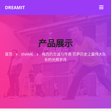
产品展示
首页
I(NAME
梅西的忠诚与传奇 巴萨历史上最伟大队
长的光辉岁月