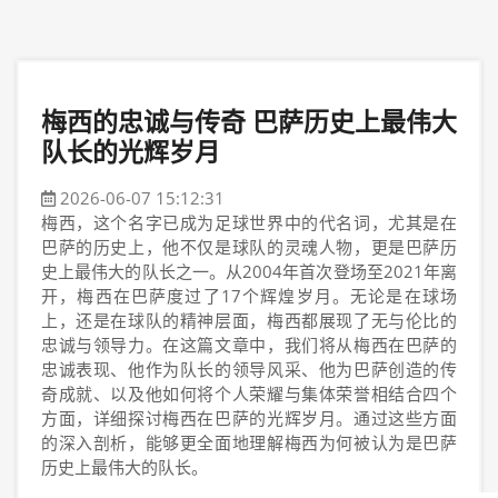
梅西的忠诚与传奇 巴萨历史上最伟大
队长的光辉岁月
2026-06-07 15:12:31
梅西，这个名字已成为足球世界中的代名词，尤其是在
巴萨的历史上，他不仅是球队的灵魂人物，更是巴萨历
史上最伟大的队长之一。从2004年首次登场至2021年离
开，梅西在巴萨度过了17个辉煌岁月。无论是在球场
上，还是在球队的精神层面，梅西都展现了无与伦比的
忠诚与领导力。在这篇文章中，我们将从梅西在巴萨的
忠诚表现、他作为队长的领导风采、他为巴萨创造的传
奇成就、以及他如何将个人荣耀与集体荣誉相结合四个
方面，详细探讨梅西在巴萨的光辉岁月。通过这些方面
的深入剖析，能够更全面地理解梅西为何被认为是巴萨
历史上最伟大的队长。