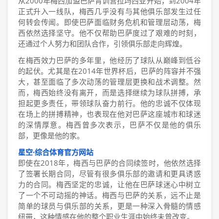
从2000年梅西加盟巴萨青训营拉玛西亚开始，到2004年
正式升入一线队，梅西几乎没有与其他俱乐部发生过任
何转会传闻。即使巴萨面临财务危机和管理层动荡，梅
西依然选择坚守。他不仅帮助巴萨度过了艰难的时刻，
还通过个人努力和团队合作，引领俱乐部走向辉煌。
在梅西效力巴萨的多年里，他经历了球队从巅峰到低谷
的起伏。尤其是在2014年世界杯后，巴萨的阵容并不强
大，甚至面临了多次动荡的管理层更换和战术调整。然
而，梅西始终没有离开，而是选择继续为球队拼搏，承
担起更多责任，带领球队奋力前行。他的忠诚不仅体现
在场上的拼搏精神，也表现在他对巴萨这座城市和球迷
的深情厚意。梅西曾多次表示，巴萨不仅是他的俱乐
部，更像是他的家。
星空·综合体育官方网站
即使在2018年，梅西与巴萨的合同续签时，他依然选择
了签署长期合同，尽管有很多俱乐部的邀请和更具诱惑
力的合同。梅西坚定的忠诚，让他在巴萨球迷心中树立
了一个不可动摇的神话。梅西与巴萨的关系，远不止是
简单的球员与俱乐部的关系，更是一种深入骨髓的情感
纽带，这种情感在他的整个职业生涯中始终未曾改变。