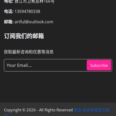
地址:
晋江市卫煮丛林166号
电话:
13594780338
邮箱:
artful@outlook.com
订阅我们的邮箱
获取最新咨询和优惠等消息
Subscribe
Copyright © 2026 - All Rights Reserved
星空·综合体育官方网
站
.