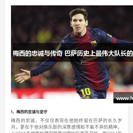
1、梅西的忠诚与坚守
梅西的忠诚，不仅仅表现在他始终留在巴萨的长久岁
月，更在于他对俱乐部的深厚感情和不离不弃的精神。