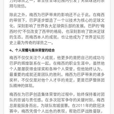
力的球队之一，甚至在全球范围内引发了无数球迷的崇
拜与效仿。
除此之外，梅西为巴萨带来的影响还不止于此。在梅西
的带领下，巴萨逐步塑造了一个以技术为核心的足球文
化，深刻影响了世界各大足球俱乐部的发展。巴萨的“梅
西时代”不仅改变了西甲的格局，也深刻影响了欧洲足球
的生态。而梅西本人的成就，也让他成为了世界足坛历
史上最为传奇的球员之一。
4、个人荣耀与集体荣誉的结合
梅西不仅仅关注个人成就，他更多的是把自己的成功与
巴萨的辉煌联系在一起。在梅西的职业生涯中，虽然他
个人屡屡获得金球奖和各种个人荣誉，但他始终认为，
最重要的成就还是团队的胜利。梅西为巴萨带来的诸多
奖杯，不仅仅是对他个人才华的肯定，更是巴萨整体团
队精神的体现。
梅西在为巴萨创造集体荣誉的过程中，始终保持着对团
队的忠诚与责任感。在多次冠军争夺的关键时刻，梅西
总是能挺身而出，为球队攻城拔寨。在2011年的欧冠决
赛中，梅西凭借个人出色的表现，帮助巴萨战胜曼联，