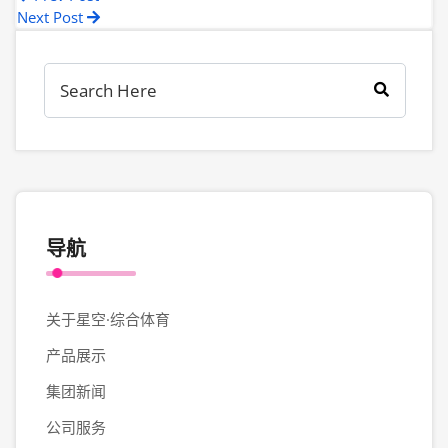
Next Post
导航
关于星空·综合体育
产品展示
集团新闻
公司服务