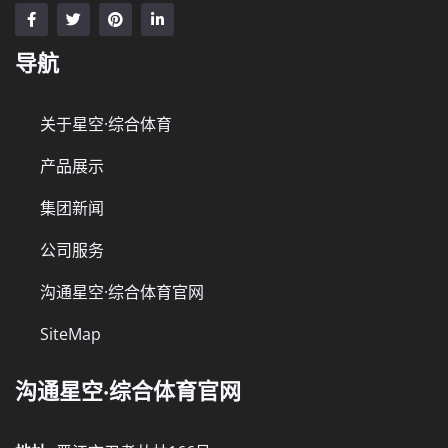
导航
关于星空·综合体育
产品展示
集团新闻
公司服务
沟通星空·综合体育官网
SiteMap
沟通星空·综合体育官网