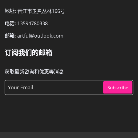
地址:
晋江市卫煮丛林166号
电话:
13594780338
邮箱:
artful@outlook.com
订阅我们的邮箱
获取最新咨询和优惠等消息
Subscribe