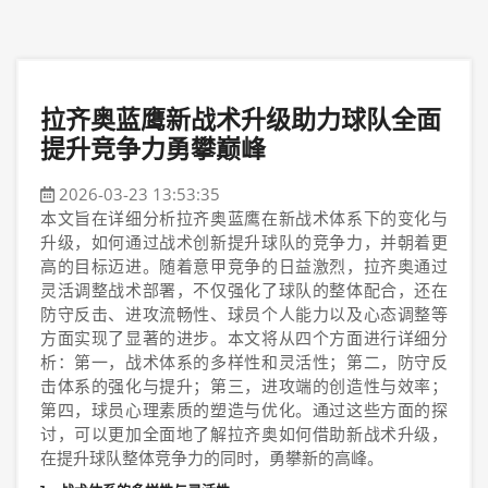
拉齐奥蓝鹰新战术升级助力球队全面
提升竞争力勇攀巅峰
2026-03-23 13:53:35
本文旨在详细分析拉齐奥蓝鹰在新战术体系下的变化与
升级，如何通过战术创新提升球队的竞争力，并朝着更
高的目标迈进。随着意甲竞争的日益激烈，拉齐奥通过
灵活调整战术部署，不仅强化了球队的整体配合，还在
防守反击、进攻流畅性、球员个人能力以及心态调整等
方面实现了显著的进步。本文将从四个方面进行详细分
析：第一，战术体系的多样性和灵活性；第二，防守反
击体系的强化与提升；第三，进攻端的创造性与效率；
第四，球员心理素质的塑造与优化。通过这些方面的探
讨，可以更加全面地了解拉齐奥如何借助新战术升级，
在提升球队整体竞争力的同时，勇攀新的高峰。