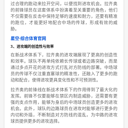
过合理的跑动来拉开空间，以便找到进攻机会。拉齐奥
的前锋球员在这套体系中扮演着至关重要的角色，他们
不仅需要在反击中保持足够的速度和耐力，还要有精准
的跑位，才能更好地配合中场的传球，形成有效的威
胁。
星空·综合体育官网
3、进攻端的创造性与效率
在新战术体系下，拉齐奥的进攻端展现了更高的创造性
和效率。球队不再单纯依赖长传球或者边路突破，而是
通过多点开花的进攻方式打乱对方防线的部署。中场球
员的传球不仅注重直塞球的精准性，还融入了更多的跑
动和配合，使得进攻更具变化性和不可预测性。
拉齐奥的前锋线在新战术体系下的作用得到了最大化的
发挥。前锋不仅要能够在禁区内制造威胁，还需要有更
强的支点作用，能够为身后的中场球员创造更多的进攻
机会。此外，球队的边路球员在进攻时能够进行更多的
内切和外插，不断制造对方防线的混乱，为中路的进攻
球员提供更多的进攻选择。