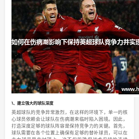
1、建立强大的球队深度
英超球队的竞争异常激烈，在这样的环境下，单一的核
心球员依赖会让球队在伤病潮来临时陷入困境。因此，
打造深度足够的球队阵容是保持竞争力的关键。首先，
球队需要在各个位置上确保有足够的替补球员，可以在