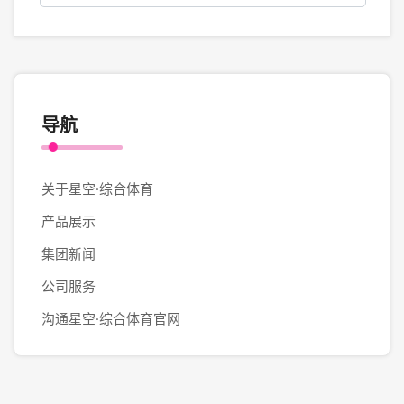
导航
关于星空·综合体育
产品展示
集团新闻
公司服务
沟通星空·综合体育官网