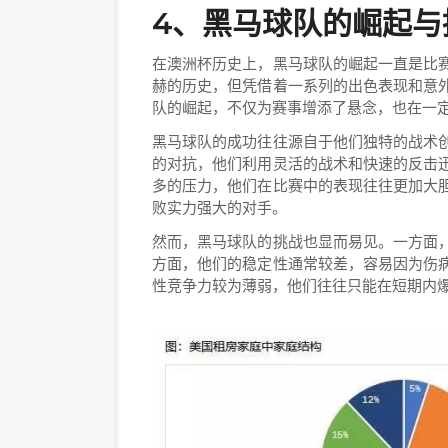
4、黑马球队的崛起与
在澳洲杯历史上，黑马球队的崛起一直是比
赫的历史，但凭借着一系列的出色表现和意
队的崛起，不仅为赛事增添了悬念，也在一
黑马球队的成功往往源自于他们独特的战术
的对抗，他们利用灵活的战术和快速的反击
多的压力，他们在比赛中的表现往往更加大
败实力强大的对手。
然而，黑马球队的挑战也显而易见。一方面
方面，他们的稳定性通常较差，容易因为伤
性竞争力较为薄弱，他们往往只能在短期内