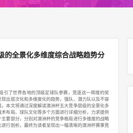
级的全景化多维度综合战略趋势分
吸引了世界各地的顶级足球队参赛，竞逐这一辉煌的奖
呈现出层次化和多维度化的趋势，强队、潜力队以及不容
置。本文将通过深度解读澳洲杯五大竞争层级的全景化多
战术布局、球队文化等多个方面进行详细分析，力求提供
个主要部分，分别对澳洲杯的竞争格局进行多维度的战略
化进行剖析，最终为读者呈现出一幅清晰的澳洲杯赛事竞