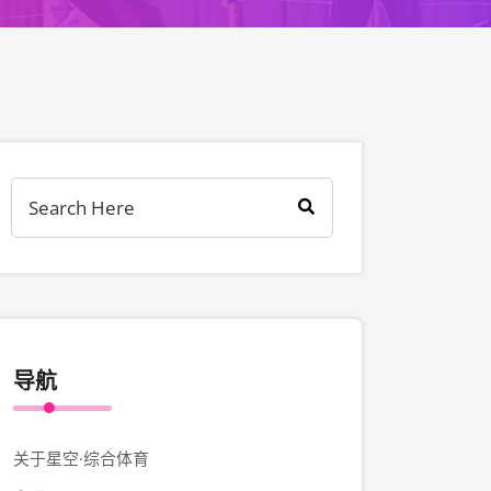
导航
关于星空·综合体育