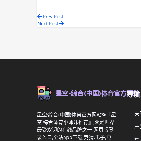
Prev Post
Next Post
导航
关
星空·综合(中国)体育官方网站⚽️『星
空·综合体育小师妹推荐』,⚽️是世界
产
最受欢迎的在线品牌之一,网页版登
录入口,全站app下载,竞猜,电子,电
集