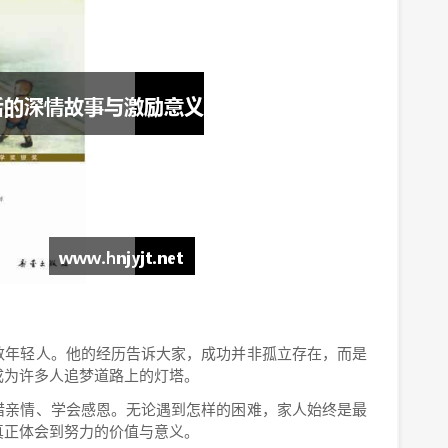
数年轻人。他的经历告诉大家，成功并非孤立存在，而是
成为许多人追梦道路上的灯塔。
惜亲情、学会感恩。无论遇到怎样的困难，家人始终是最
真正体会到努力的价值与意义。