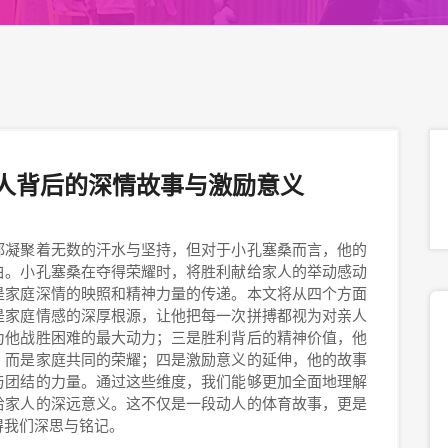
人背后的深情故事与激励意义
都凝聚着无数的汗水与坚持，但对于小孔塞桑而言，他的
白。小孔塞桑在夺得荣耀时，将胜利献给家人的举动感动
是家庭深情的映照和精神力量的传递。本文将从四个方面
是家庭情感的深厚根源，让他把每一次拼搏都视为对亲人
为他战胜困难的最大动力；三是胜利背后的精神价值，他
，而是家庭共同的荣耀；四是激励意义的延伸，他的故事
与团结的力量。通过这些维度，我们能够更加全面地理解
给家人的深远意义。这不仅是一段动人的体育故事，更是
得我们深思与铭记。