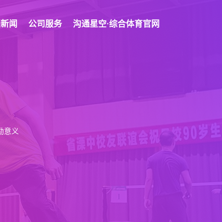
团新闻
公司服务
沟通星空·综合体育官网
励意义