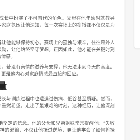
成长中扮演了不可替代的角色。父母在他年幼时就教导
种家庭氛围让他深知，每一次赛场上的拼搏都不仅仅是为
。
解让他能够保持初心。赛场上的孤独与艰辛，往往是外人
鼓励，让他始终坚守梦想。正因如此，他才能在关键时刻
的情感。
知，若没有亲情的滋养与支撑，他无法走到今天的高度。
，更是他内心对家庭情感最直接的回应。
量
成长与训练过程中也遭遇过伤病、低谷甚至质疑。然而，
中重燃希望，走出了最艰难的时刻。这种经历，让他深刻
他坚定的信念。他的父母和兄弟姐妹常常提醒他：“失败
精神的灌输，不仅让他挺过逆境，更让他学会了如何将挫