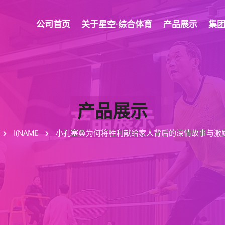
公司首页
关于星空·综合体育
产品展示
集
产品展示
I(NAME
小孔塞桑为何将胜利献给家人背后的深情故事与激