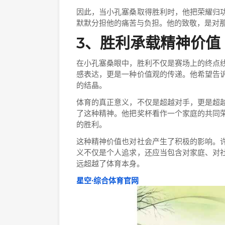
因此，当小孔塞桑取得胜利时，他把荣耀归
默默分担他的痛苦与负担。他的致敬，是对
3、胜利承载精神价值
在小孔塞桑眼中，胜利不仅是赛场上的终点
感表达，更是一种价值观的传递。他希望告
的结晶。
体育的真正意义，不仅是超越对手，更是超
了这种精神。他把奖杯看作一个家庭的共同
的胜利。
这种精神价值也对社会产生了积极的影响。
义不仅是个人追求，还应当包含对家庭、对
远超越了体育本身。
星空·综合体育官网