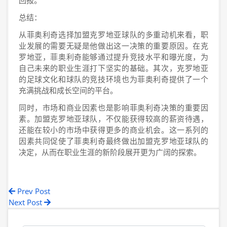
回报。
总结：
从菲奥利奇选择加盟克罗地亚球队的多重动机来看，职
业发展的需要无疑是他做出这一决策的重要原因。在克
罗地亚，菲奥利奇能够通过提升竞技水平和曝光度，为
自己未来的职业生涯打下坚实的基础。其次，克罗地亚
的足球文化和球队的竞技环境也为菲奥利奇提供了一个
充满挑战和成长空间的平台。
同时，市场和商业因素也是影响菲奥利奇决策的重要因
素。加盟克罗地亚球队，不仅能获得较高的薪资待遇，
还能在较小的市场中获得更多的商业机会。这一系列的
因素共同促使了菲奥利奇最终做出加盟克罗地亚球队的
决定，从而在职业生涯的新阶段展开更为广阔的探索。
Prev Post
Next Post