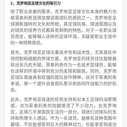
2、克罗地亚足球文化的吸引力
除了职业发展的需求，克罗地亚足球文化本身的魅力也
是菲奥利奇选择加盟该国球队的原因之一。克罗地亚足
球拥有独特的文化和传统，其足球风格、球迷氛围以及
对球员的培养方式都具有鲜明的特色。对于一名职业球
员而言，能够融入这样的足球环境，无疑是职业生涯中
的一种特殊体验。
首先，克罗地亚足球注重技术性和战术性，尤其是在中
场控制和细腻的传球方面，克罗地亚的球员往往能够展
现出非凡的天赋。菲奥利奇作为一名技术型球员，能够
在这样的环境中得到充分的发挥和锻炼。同时，克罗地
亚球队普遍具有较强的团队协作精神，这对于菲奥利奇
来说，是一个提升自身团队意识和协同作战能力的好机
会。
此外，克罗地亚球迷的狂热支持和对本土足球的深厚情
感，也为菲奥利奇的加盟增添了不少动力。在克罗地
亚，足球几乎是国民生活的一部分，球迷们对球队的支
持和热情令人感动。作为一名球员，能够在这种氛围中
踢球，不仅能感受到巨大的精神动力，也能享受到成功