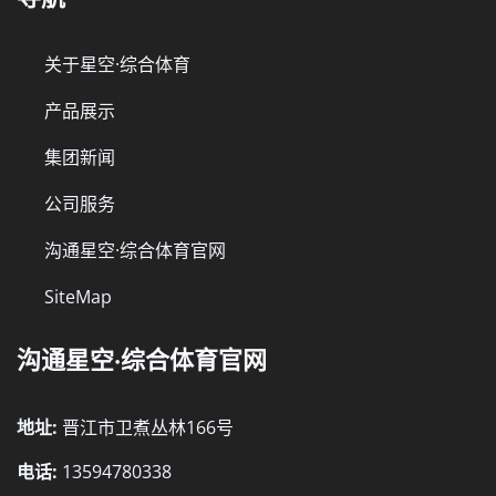
关于星空·综合体育
产品展示
集团新闻
公司服务
沟通星空·综合体育官网
SiteMap
沟通星空·综合体育官网
地址:
晋江市卫煮丛林166号
电话:
13594780338