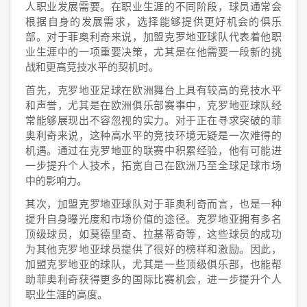
人职业发展需要。在职业生涯的不同阶段，球员通常会
根据自身的发展需求，选择能够提供更好机会的俱乐
部。对于菲奥利奇来说，加盟克罗地亚球队代表着他职
业生涯中的一项重要决策，尤其是在他需要一段新的挑
战和更高竞技水平的契机时。
首先，克罗地亚足球在欧洲舞台上具有较高的竞技水平
和声誉，尤其是在欧洲俱乐部赛事中，克罗地亚球队经
常能够展现出不容忽视的实力。对于正在寻求突破的菲
奥利奇来说，这种高水平的竞技环境无疑是一次难得的
机遇。通过在克罗地亚的联赛中积累经验，他有可能进
一步提升个人技术，拓宽自己在欧洲乃至全球足球市场
中的影响力。
其次，加盟克罗地亚球队对于菲奥利奇而言，也是一种
提升自身曝光度和市场价值的途径。克罗地亚拥有多名
顶级球员，如莫德里奇、拉基蒂奇等，这些球员的成功
为其他克罗地亚球员提供了很好的榜样和激励。因此，
加盟克罗地亚的球队，尤其是一些顶级俱乐部，也能帮
助菲奥利奇获得更多的国际比赛机会，进一步提升个人
职业生涯的高度。