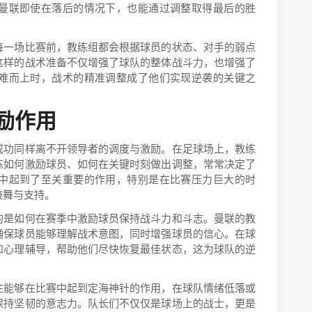
曼联即使在落后的情况下，也能通过调整取得最后的胜
每一场比赛前，教练组都会根据球员的状态、对手的弱点
这样的战术准备不仅增强了球队的整体战斗力，也增强了
难而上时，战术的精准调整成了他们实现逆袭的关键之
励作用
成功同样离不开领导者的调度与激励。在足球场上，教练
练如何激励球员、如何在关键时刻做出调整，常常决定了
中起到了至关重要的作用，特别是在比赛压力巨大的时
鼓舞与支持。
的是如何在赛季中激励球员保持战斗力和斗志。曼联的教
确保球员能够理解战术意图，同时增强球员的信心。在球
和心理辅导，帮助他们尽快恢复最佳状态，这为球队的逆
往能够在比赛中起到定海神针的作用，在球队情绪低落或
保持坚韧的意志力。队长们不仅仅是球场上的战士，更是