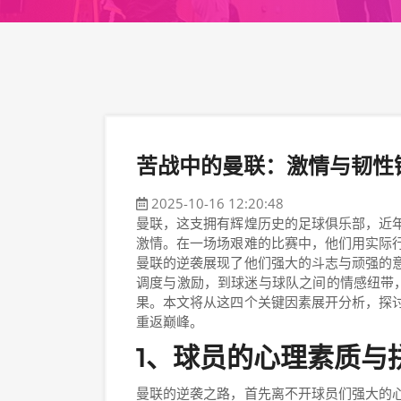
苦战中的曼联：激情与韧性
2025-10-16 12:20:48
曼联，这支拥有辉煌历史的足球俱乐部，近
激情。在一场场艰难的比赛中，他们用实际
曼联的逆袭展现了他们强大的斗志与顽强的
调度与激励，到球迷与球队之间的情感纽带，
果。本文将从这四个关键因素展开分析，探
重返巅峰。
1、球员的心理素质与
曼联的逆袭之路，首先离不开球员们强大的