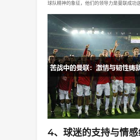
球队精神的象征，他们的领导力是曼联成功
4、球迷的支持与情感