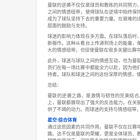
曼联的逆袭不仅仅是球员和教练的共同努力
之间的情感纽带，使得球队在逆境中始终保
成为了球队坚持下去的重要力量。在艰难的
层面的鼓励与支持。
球迷的影响力体现在多方面。在球队落后时
新振作。这种从看台上传递到场上的能量，
大的情感纽带，也促使曼联在很多关键比赛
此外，球迷与球队之间的情感互动，也为曼
员们在每一场比赛中都能全力以赴，因为他
持者。球队和球迷之间的这份深厚的情感，
总结：
曼联的逆袭之路，是激情与韧性的完美结合
上，曼联都展现出了强大的反击能力。在关
供了不竭的动力。而球迷的支持与情感纽带
星空·综合体育
通过这些因素的共同作用，曼联不仅在比赛
路。这不仅是曼联的荣耀，更是全体球员、