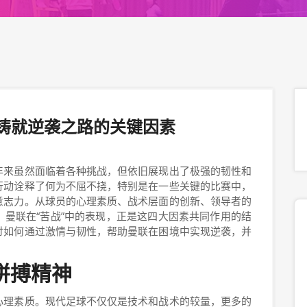
铸就逆袭之路的关键因素
年来虽然面临着各种挑战，但依旧展现出了极强的韧性和
行动诠释了何为不屈不挠，特别是在一些关键的比赛中，
意志力。从球员的心理素质、战术层面的创新、领导者的
曼联在“苦战”中的表现，正是这四大因素共同作用的结
讨如何通过激情与韧性，帮助曼联在困境中实现逆袭，并
拼搏精神
心理素质。现代足球不仅仅是技术和战术的较量，更多的