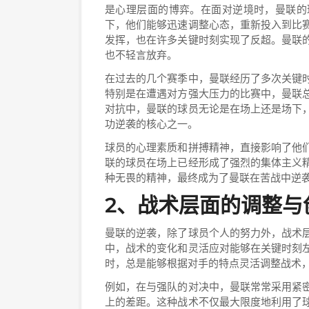
是心理层面的博弈。在面对逆境时，曼联的
下，他们能够迅速调整心态，重新投入到比
发挥，也在许多关键时刻实现了反超。曼联
也不轻言放弃。
在过去的几个赛季中，曼联经历了多次关键
特别是在遭遇对方强大压力的比赛中，曼联
对抗中，曼联的球员无论是在场上还是场下
功逆袭的核心之一。
球员的心理素质和拼搏精神，直接影响了他
联的球员在场上已经形成了强烈的集体主义
种无畏的精神，最终成为了曼联在苦战中逆
2、战术层面的调整与
曼联的逆袭，除了球员个人的努力外，战术
中，战术的变化和灵活应对能够在关键时刻
时，总是能够根据对手的特点灵活调整战术
例如，在与强队的对决中，曼联常常采用紧
上的差距。这种战术不仅最大限度地利用了