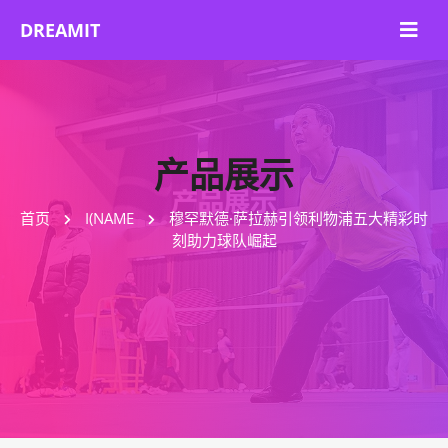
产品展示
首页
I(NAME
穆罕默德·萨拉赫引领利物浦五大精彩时
刻助力球队崛起