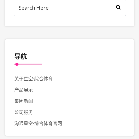
导航
关于星空·综合体育
产品展示
集团新闻
公司服务
沟通星空·综合体育官网