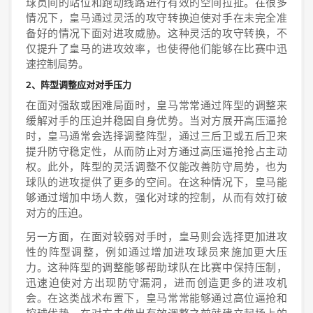
球员间的站位和跑动线路进行有效的空间拉扯。在很多
情况下，皇马通过灵活的攻守转换迫使对手在未完全准
备好的情况下面对进攻威胁。这种灵活的攻守转换，不
仅提升了皇马的进攻效率，也使得他们能够在比赛中迅
速控制局势。
2、阵型调整应对对手压力
在面对强敌或困难局面时，皇马常常通过阵型的调整来
缓解对手的压迫并稳固自身优势。当对方展开高压逼抢
时，皇马通常会选择调整阵型，通过三后卫或五后卫来
提升防守稳定性，从而防止对方通过高压逼抢抢占主动
权。此外，阵型的灵活调整不仅能改善防守局势，也为
球队的进攻提供了更多的空间。在这种情况下，皇马能
够通过增加中场人数，强化对球的控制，从而有效打破
对方的压迫。
另一方面，在面对较弱对手时，皇马则会选择更加进攻
性的阵型调整，例如通过增加进攻球员来施加更大压
力。这种阵型的调整能够帮助球队在比赛中保持压制，
迅速迫使对方出现防守漏洞，进而创造更多的进攻机
会。在这类战术布置下，皇马常常能够通过高位逼抢和