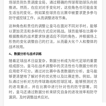
场球员则负责调度全局，通过精确的传球帮助球队向前
推进。然而，在应对对手变化时，这些角色也可能会发
生适当的变化，例如某些球员在比赛中被要求更多参与
防守或控球工作，从而调整进攻节奏。
这种角色和责任的调整让皇马在面对不同对手时，能够
以更加灵活和多样的方式应对挑战。球员能够在比赛中
根据教练的战术要求快速适应不同的角色，并根据场上
形势的变化调整自己的打法，从而最大化个人和整体的
战术效用。
4、数据分析与战术训练
随着足球战术日益复杂，数据分析成为现代足球的重要
组成部分。皇马在战术调整中的灵活性也与数据分析的
应用密不可分。通过对比赛中各类数据的分析，皇马能
够更清楚地了解对手的优劣势以及比赛走势。例如，球
队通过分析对方的传球路线和控球区域，能够预测对方
的进攻重点，并在比赛中进行针对性的防守部署。同
时，皇马还通过数据分析来研究自身的进攻效率和防守
漏洞，及时调整战术应对。