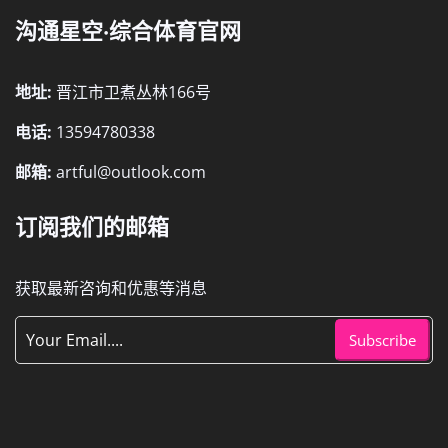
沟通星空·综合体育官网
地址:
晋江市卫煮丛林166号
电话:
13594780338
邮箱:
artful@outlook.com
订阅我们的邮箱
获取最新咨询和优惠等消息
Subscribe