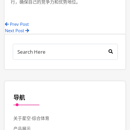
行，确保自己的竞争力和优势地位。
Prev Post
Next Post
导航
关于星空·综合体育
产品展示