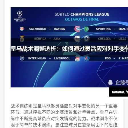
战术训练则是皇马能够灵活应对对手变化的另一个重要
环节。通过模拟不同的比赛场景和对手特点，皇马在训
练中不断提高球员应对突发情况的能力。战术训练不仅
限于简单的技术演练，更注重球员在复杂局面下的思维