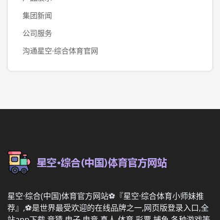
集团新闻
公司服务
沟通星空·综合体育官网
星空·综合(中国)体育官方网站⚽️『星空·综合体育小师妹推
荐』,⚽️是世界最受欢迎的在线品牌之一,网页版登录入口,全
站app下载,竞猜,电子,电竞,真人,体育,彩票,捕鱼,各种游戏等