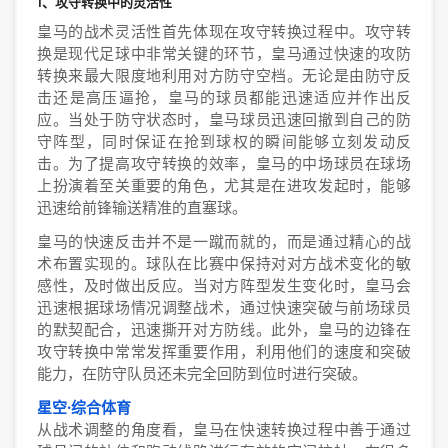
1、攻守转换中的灵活性
皇马的战术灵活性首先体现在攻守转换过程中。攻守转
换是现代足球中非常关键的环节，皇马通过快速的攻防
转换来最大限度地利用对方防守空档。无论是由防守反
击还是高压逼抢，皇马的球员都能迅速适应并作出反
应。当处于防守状态时，皇马球员迅速回撤到自己的防
守阵型，同时保证在抢到球权的瞬间能够立刻发动反
击。为了提高攻守转换的效率，皇马的中场球员在球场
上扮演着至关重要的角色，尤其是在进攻发起时，能够
迅速给前锋输送精准的直塞球。
皇马的快速反击并不是一蹴而就的，而是通过精心的战
术布置实现的。球队在比赛中保持对对方战术变化的敏
感性，及时做出反应。当对方阵型发生变化时，皇马会
迅速根据球场情况调整战术，通过快速突破与前场球员
的默契配合，迅速撕开对方防线。此外，皇马的边锋在
攻守转换中常常发挥重要作用，利用他们的速度和突破
能力，在防守队员还未完全回防到位时进行突破。
星空·综合体育
从战术调整的角度看，皇马在快速转换过程中善于通过