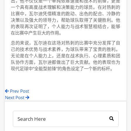
出，他不仅仅是一个单纯依靠速度和技术的前锋，更是
一个具有高度战术理解和决策能力的球员。在对热刺的
比赛中，瓦尔迪凭借精准的跑动、出色的配合、冷静的
决策以及强大的领导力，帮助球队取得了关键胜利。他
的表现再次证明了，个人能力与战术智慧相结合，能够
在比赛中产生巨大的作用。
总的来说，瓦尔迪在这场对热刺的比赛中充分发挥了自
己的技术优势与战术素养，为球队带来了宝贵的胜利。
无论是在个人能力上，还是在战术执行、心理素质和团
队协作方面，瓦尔迪都做出了巨大贡献。他的表现也为
现代足球中“全能型前锋”的角色设定了一个新的标杆。
Prev Post
Next Post