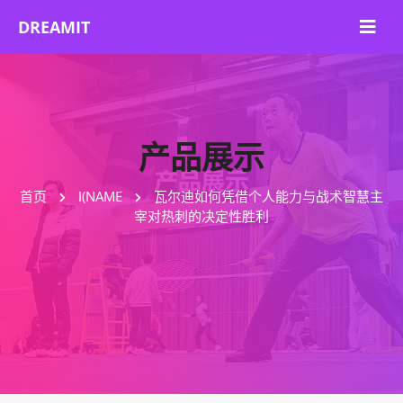
产品展示
首页
I(NAME
瓦尔迪如何凭借个人能力与战术智慧主
宰对热刺的决定性胜利