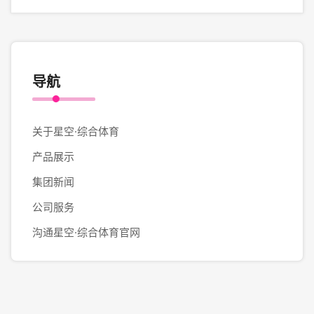
导航
关于星空·综合体育
产品展示
集团新闻
公司服务
沟通星空·综合体育官网