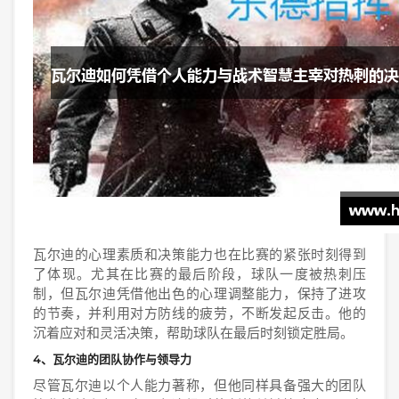
瓦尔迪的心理素质和决策能力也在比赛的紧张时刻得到
了体现。尤其在比赛的最后阶段，球队一度被热刺压
制，但瓦尔迪凭借他出色的心理调整能力，保持了进攻
的节奏，并利用对方防线的疲劳，不断发起反击。他的
沉着应对和灵活决策，帮助球队在最后时刻锁定胜局。
4、瓦尔迪的团队协作与领导力
尽管瓦尔迪以个人能力著称，但他同样具备强大的团队