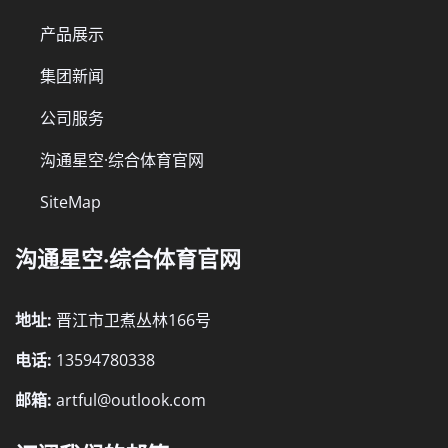
产品展示
集团新闻
公司服务
沟通星空·综合体育官网
SiteMap
沟通星空·综合体育官网
地址:
晋江市卫煮丛林166号
电话:
13594780338
邮箱:
artful@outlook.com