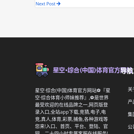
Next Post
导航
关
星空·综合(中国)体育官方网站⚽️『星
空·综合体育小师妹推荐』,⚽️是世界
产
最受欢迎的在线品牌之一,网页版登
录入口,全站app下载,竞猜,电子,电
集
竞,真人,体育,彩票,捕鱼,各种游戏等
您来!入口、首页、平台、登陆、官
公
网、二十四小时专属客服在线服务!