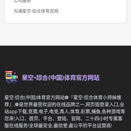
公司服务
沟通星空·综合体育官网
星空·综合(中国)体育官方网站⚽️『星空·综合体育小师妹推
荐』,⚽️是世界最受欢迎的在线品牌之一,网页版登录入口,全
站app下载,竞猜,电子,电竞,真人,体育,彩票,捕鱼,各种游戏等
您来!入口、首页、平台、登陆、官网、二十四小时专属客
服在线服务!全球最安全,最信誉,最公平的平台运营商!