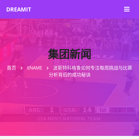
集团新闻
首页
I(NAME
波斯特科格鲁如何专注每周挑战与比赛
分析背后的成功秘诀