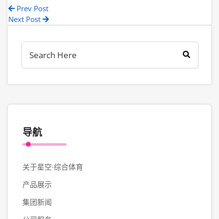
Prev Post
Next Post
导航
关于星空·综合体育
产品展示
集团新闻