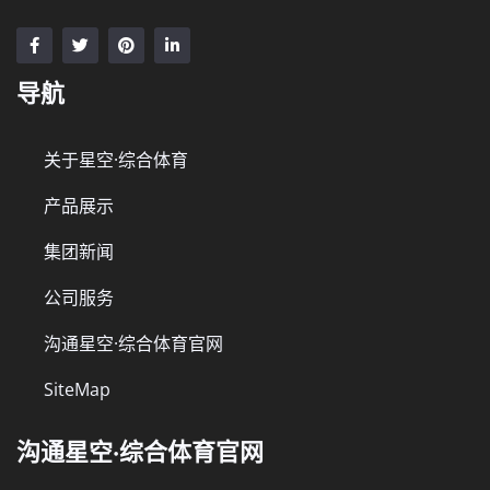
导航
关于星空·综合体育
产品展示
集团新闻
公司服务
沟通星空·综合体育官网
SiteMap
沟通星空·综合体育官网