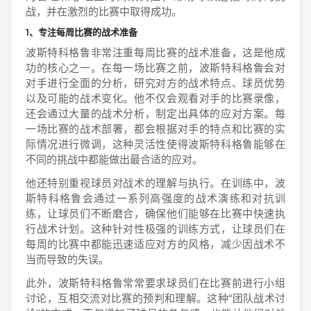
战，并在激烈的比赛中取得成功。
1、专注每周比赛的战术准备
波斯特科格鲁非常注重每周比赛的战术准备，这是他成
功的核心之一。在每一场比赛之前，波斯特科格鲁会对
对手进行全面的分析，研究对方的战术特点、球员优势
以及可能的战术变化。他不仅会观看对手的比赛录像，
还会通过大量的战术分析，制定出具体的应对方案。每
一场比赛的战术部署，都会根据对手的特点和比赛的实
际情况进行微调，这种灵活性使得波斯特科格鲁能够在
不同的挑战中都能做出最合适的应对。
他还特别重视球员对战术的理解与执行。在训练中，波
斯特科格鲁会通过一系列高强度的战术演练和对抗训
练，让球员们不断磨合，确保他们能够在比赛中快速执
行战术计划。这种针对性极强的训练方式，让球员们在
每周的比赛中都能迅速适应对方的风格，减少因战术不
当而导致的失误。
此外，波斯特科格鲁常常要求球员们在比赛前进行小组
讨论，互相交流对比赛的预判和理解。这种“团队战术讨