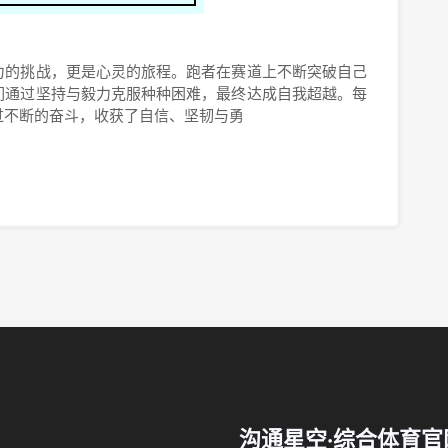
力的挑战，更是心灵的旅程。跑者在赛道上不断突破自己
们通过坚持与毅力克服种种困难，最终达成自我超越。每
过不断的奋斗，收获了自信、坚韧与勇
沟通星空·综合体育官