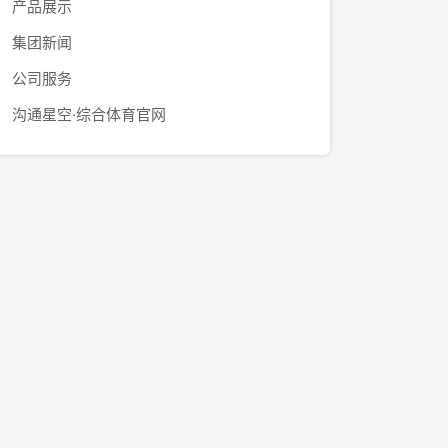
产品展示
集团新闻
公司服务
沟通星空·综合体育官网