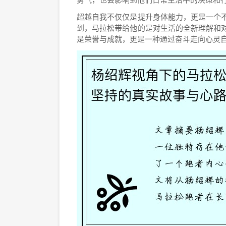
超越自我不仅仅是提升身体能力，更是一个
到，马拉松带给他的是对生活的全新理解和
是荣誉与成就，更是一种通过奋斗走向心灵