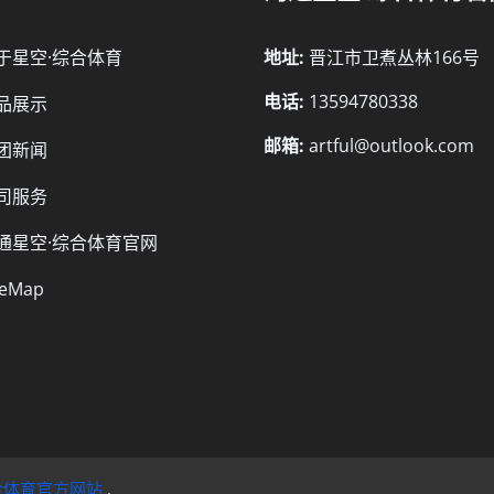
于星空·综合体育
地址:
晋江市卫煮丛林166号
电话:
13594780338
品展示
邮箱:
artful@outlook.com
团新闻
司服务
通星空·综合体育官网
teMap
合体育官方网站
.