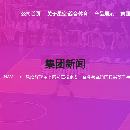
公司首页
关于星空·综合体育
产品展示
集
集团新闻
I(NAME
杨绍辉视角下的马拉松跑者：奋斗与坚持的真实故事