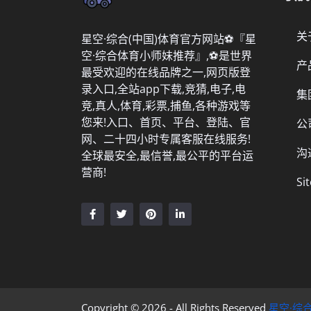
关
星空·综合(中国)体育官方网站⚽️『星
空·综合体育小师妹推荐』,⚽️是世界
产
最受欢迎的在线品牌之一,网页版登
录入口,全站app下载,竞猜,电子,电
集
竞,真人,体育,彩票,捕鱼,各种游戏等
您来!入口、首页、平台、登陆、官
公
网、二十四小时专属客服在线服务!
沟
全球最安全,最信誉,最公平的平台运
营商!
Si
Copyright © 2026 - All Rights Reserved
星空·综