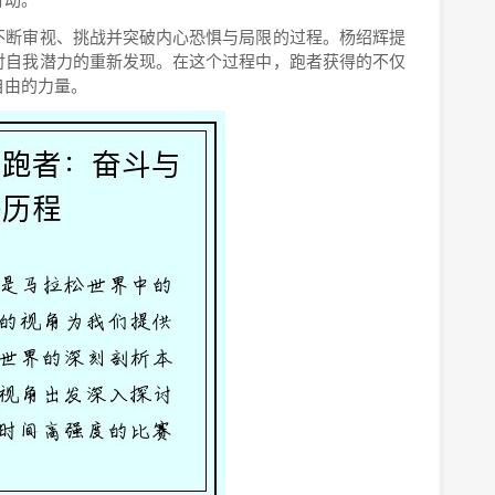
不断审视、挑战并突破内心恐惧与局限的过程。杨绍辉提
对自我潜力的重新发现。在这个过程中，跑者获得的不仅
自由的力量。