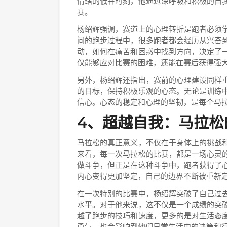
情绪的低谷时刻，他通过深呼吸和积极的自
赛。
杨绍辉强调，赛道上的心理转折是跑者必须
间的跑步过程中，很多跑者都会经历从兴奋
动，如何在痛苦和困惑中找到方向，决定了
仅能够应对比赛的困难，还能在赛后获得强
另外，杨绍辉还指出，赛前的心理建设同样
的目标，保持积极乐观的心态。无论是训练
信心。心态的稳定和心理的坚韧，是每个马
4、超越自我：马拉松
马拉松的真正意义，不仅在于身体上的挑战
来看，每一次马拉松的比赛，都是一场心灵
做斗争，但正是在这种斗争中，跑者获得了
内心变得更加坚定，自己的边界不断被重新
在一次特别的比赛中，杨绍辉突破了自己过
水平。对于他来说，这不仅是一个成绩的突
越了跑步的技巧和速度，更多的是对生活态
勇气，也会影响到他们日常生活中的决策和