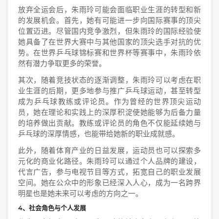
放弃全运会后，朱雨玲可能会面临职业生涯的转型和新
的发展机会。首先，她有可能进一步向国际赛事的顶尖
位置迈进。尽管国内竞争激烈，但朱雨玲的国际经验使
她具备了在世界大赛中与其他国家的顶尖选手对抗的优
势。在世界乒乓球锦标赛和世界杯等赛事中，朱雨玲依
然有潜力争取更多的荣誉。
其次，随着竞技状态的逐渐调整，朱雨玲可以考虑在职
业生涯的后期，更多地参与推广乒乓球运动，甚至转型
成为乒乓球教练或评论员。作为曾经的世界顶尖运动
员，她在理论和实践上的深厚积淀使她能够为后备力量
的培养做出贡献。教练或评论员的角色不仅能延续她与
乒乓球的深厚情感，也能带给她新的职业成就感。
此外，随着体育产业的日益发展，运动员也可以探索多
元化的商业化路径。朱雨玲可以通过个人品牌的建设，
代言广告，参与电视节目等方式，拓宽自己的职业发展
空间。她在公众中的形象已经深入人心，成为一名跨界
明星也是她未来可以考虑的方向之一。
4、社会角色与个人发展