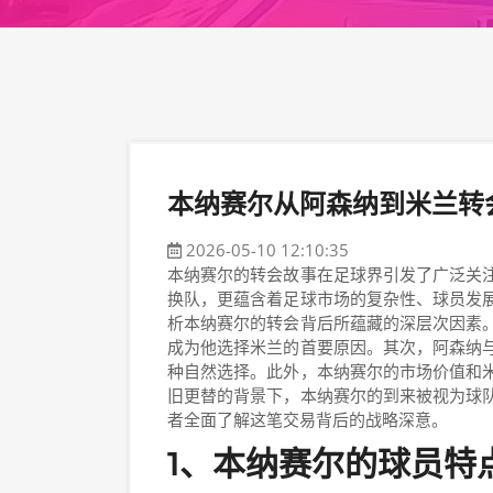
本纳赛尔从阿森纳到米兰转
2026-05-10 12:10:35
本纳赛尔的转会故事在足球界引发了广泛关
换队，更蕴含着足球市场的复杂性、球员发
析本纳赛尔的转会背后所蕴藏的深层次因素
成为他选择米兰的首要原因。其次，阿森纳
种自然选择。此外，本纳赛尔的市场价值和
旧更替的背景下，本纳赛尔的到来被视为球
者全面了解这笔交易背后的战略深意。
1、本纳赛尔的球员特