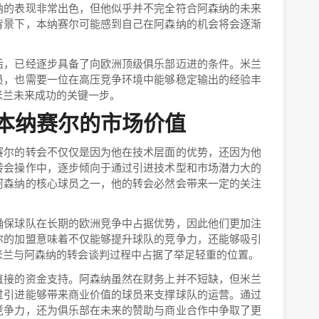
纳的表现非常出色，但他似乎并不完全符合阿森纳的未来
背景下，本纳赛尔可能感到自己在阿森纳的机会将会逐渐
后，已经逐步具备了向欧洲顶级俱乐部迈进的条件。米兰
员，也需要一位在高压竞争环境中能够稳定输出的经验丰
米兰未来成功的关键一步。
本纳赛尔的市场价值
赛尔的转会不仅仅是因为他在技术层面的优势，还因为他
转会操作中，逐步倾向于通过引进技术型和市场潜力大的
阿森纳的核心球员之一，他的转会必然会带来一定的关注
确保球队在长期的欧洲竞争中占据优势，因此他们更加注
尔的加盟意味着不仅能够提升球队的竞争力，还能够吸引
米兰与阿森纳的转会谈判过程中占据了举足轻重的位置。
直接的资金支持。阿森纳虽然在财务上并不短缺，但米兰
过引进能够带来商业价值的球员来支撑球队的运营。通过
竞争力，还为俱乐部在未来的赞助与商业合作中争取了更