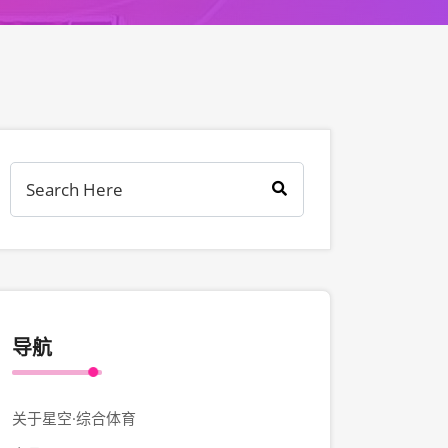
导航
关于星空·综合体育