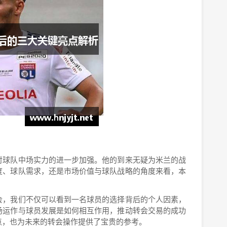
对球队中场实力的进一步加强。他的到来无疑为米兰的战
度、球队需求，还是市场价值与球队战略的角度来看，本
会，我们不仅可以看到一名球员的选择背后的个人因素，
场运作与球员发展是如何相互作用，推动转会交易的成功
点，也为未来的转会操作提供了宝贵的参考。