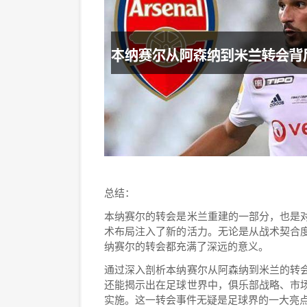
总结：
本纳赛尔的转会是米兰重建的一部分，也是
术布局注入了新的活力。无论是从战术契合
纳赛尔的转会都充满了深远的意义。
通过深入剖析本纳赛尔从阿森纳到米兰的转
还能揭示出在足球世界中，俱乐部战略、市
实施。这一转会事件无疑是足球界的一大亮