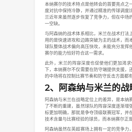
本纳赛尔的技术特点是他转会的首要亮点之
度对抗中保持冷静，并通过精准的传球调度
兰近年来虽然逐步恢复了竞争力，但在中场
一空缺。
与阿森纳的战术体系相比，米兰在战术打法
用的是快速进攻和边路突破为主的战术，而
球队整体战术偏向高压快攻，未能充分发挥
赛尔的能力恰好符合这一需求。
此外，米兰的阵容深度也促使他们更加渴求
下，本纳赛尔不仅需要在防守端提供支援，
的中场将在控制比赛节奏和防守反击方面都
2、阿森纳与米兰的战
阿森纳与米兰在战略定位上的差异，是本纳
了不断的重建，虽然球队的阵容深度逐渐增
标更加明确，那就是争夺顶级联赛冠军，并
技术含量与比赛经验的球员，而本纳赛尔正
阿森纳虽然在英超赛场上拥有一定的竞争力