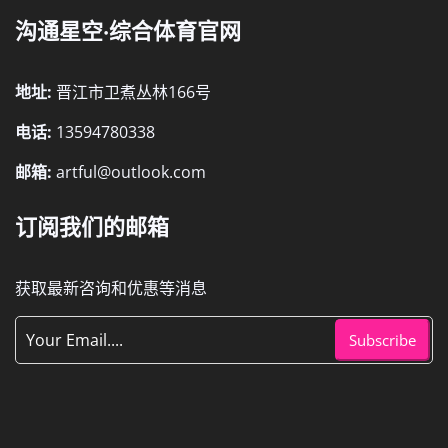
沟通星空·综合体育官网
地址:
晋江市卫煮丛林166号
电话:
13594780338
邮箱:
artful@outlook.com
订阅我们的邮箱
获取最新咨询和优惠等消息
Subscribe