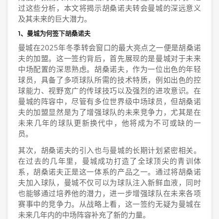
过这些分析，本文将揭示胡桑诺夫转会曼城的深远意义
及其未来的巨大潜力。
1、曼城为何签下胡桑诺夫
曼城在2025年冬季转会窗口的最大亮点之一便是胡桑诺
夫的加盟。这一签约背后，首先展现的是曼城对于未来
中场配置的深思熟虑。胡桑诺夫，作为一位出色的年轻
球员，具备了多项球队所需的技术特质，例如出色的控
球能力、视野宽广的传球技巧以及强烈的进攻意识。在
曼城的阵容中，尽管有多位世界级中场球员，但胡桑诺
夫的加盟显然是为了增强球队的未来竞争力，尤其是在
未来几年的球队更新换代中，他将成为不可或缺的一
员。
其次，胡桑诺夫的引入也与曼城的长期计划紧密相关。
在过去的几年里，曼城成功打造了全球顶尖的青训体
系，胡桑诺夫正是这一体系的产品之一。通过将胡桑诺
夫加入球队，曼城不仅可以为球队注入新鲜血液，同时
也能够通过培养他的潜力，进一步增强球队在未来各项
赛事中的竞争力。从战略上看，这一签约无疑为曼城在
未来几年内的中场阵容补充了新的力量。