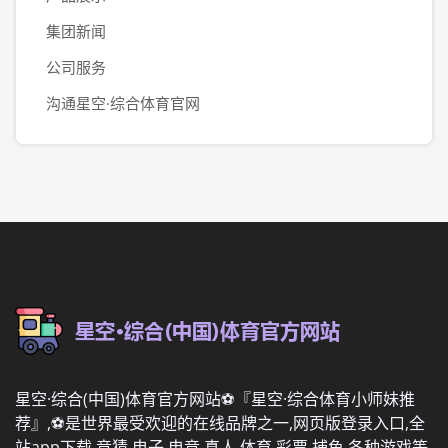
集团新闻
公司服务
沟通星空·综合体育官网
星空·综合(中国)体育官方网站⚽️『星空·综合体育小师妹推
荐』,⚽️是世界最受欢迎的在线品牌之一,网页版登录入口,全
站app下载,竞猜,电子,电竞,真人,体育,彩票,捕鱼,各种游戏等