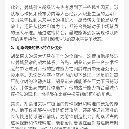
此外，曼城引入胡桑诺夫也考虑到了一些现实因素。球
队核心球员如德布劳内等人已经步入职业生涯的后期，
曼城急需找到未来中场的接班人。胡桑诺夫无论是从年
龄上，还是从技术和潜力上，都符合曼城对于中场球员
的选人标准。通过这笔转会，曼城能够逐步实现球队阵
容的更新换代，同时保持球队的高水平竞争状态。
2、胡桑诺夫的技术特点及优势
胡桑诺夫的最大优势在于他的全面性，这使得他能够适
应曼城复杂的战术体系。首先，胡桑诺夫是一名技术细
腻的中场球员，他的控球能力在同龄球员中无疑处于顶
尖水平。无论是在狭小空间内的脚下处理，还是面对高
压防守时的冷静控球，胡桑诺夫都能够在压力下保持球
权，并做出高效的传球选择。他的这一能力符合曼城传
控打法的需求，也能够在比赛中扮演组织核心的角色。
其次，胡桑诺夫拥有极强的传球视野和精准的长短传能
力。他不仅能够在中场组织起攻势，还能够通过精准的
长传快速将球送到前场，为前锋创造机会。胡桑诺夫的
这种视野和传球精度，能够帮助曼城在面对紧逼防守时