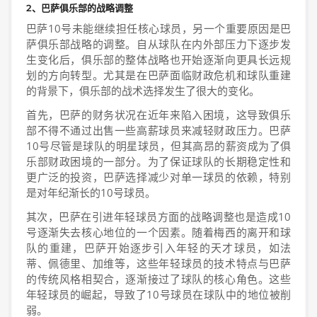
2、巴萨俱乐部的战略调整
巴萨10号未能继续担任核心球员，另一个重要原因是巴
萨俱乐部战略的调整。自从球队在内外部压力下逐步发
生变化后，俱乐部的整体战略也开始逐渐向更具长远规
划的方向转型。尤其是在巴萨面临财政危机和球队重建
的背景下，俱乐部的战术选择发生了很大的变化。
首先，巴萨的财务状况在近年来陷入困境，这导致俱乐
部不得不通过出售一些高薪球员来减轻财政压力。巴萨
10号尽管是球队的明星球员，但其高昂的薪资成为了俱
乐部财政困境的一部分。为了保证球队的长期稳定性和
更广泛的投资，巴萨选择减少对单一球员的依赖，特别
是对年纪渐长的10号球员。
其次，巴萨在引进年轻球员方面的战略调整也是造成10
号逐渐失去核心地位的一个因素。随着梅西的离开和球
队的重建，巴萨开始逐步引入年轻的天才球员，如法
蒂、佩德里、加维等，这些年轻球员的技术特点与巴萨
的传统风格相契合，逐渐接过了球队的核心角色。这些
年轻球员的崛起，导致了10号球员在球队中的地位被削
弱。