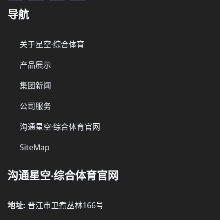
导航
关于星空·综合体育
产品展示
集团新闻
公司服务
沟通星空·综合体育官网
SiteMap
沟通星空·综合体育官网
地址:
晋江市卫煮丛林166号