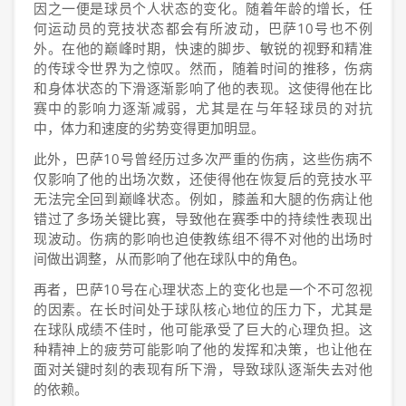
因之一便是球员个人状态的变化。随着年龄的增长，任
何运动员的竞技状态都会有所波动，巴萨10号也不例
外。在他的巅峰时期，快速的脚步、敏锐的视野和精准
的传球令世界为之惊叹。然而，随着时间的推移，伤病
和身体状态的下滑逐渐影响了他的表现。这使得他在比
赛中的影响力逐渐减弱，尤其是在与年轻球员的对抗
中，体力和速度的劣势变得更加明显。
此外，巴萨10号曾经历过多次严重的伤病，这些伤病不
仅影响了他的出场次数，还使得他在恢复后的竞技水平
无法完全回到巅峰状态。例如，膝盖和大腿的伤病让他
错过了多场关键比赛，导致他在赛季中的持续性表现出
现波动。伤病的影响也迫使教练组不得不对他的出场时
间做出调整，从而影响了他在球队中的角色。
再者，巴萨10号在心理状态上的变化也是一个不可忽视
的因素。在长时间处于球队核心地位的压力下，尤其是
在球队成绩不佳时，他可能承受了巨大的心理负担。这
种精神上的疲劳可能影响了他的发挥和决策，也让他在
面对关键时刻的表现有所下滑，导致球队逐渐失去对他
的依赖。