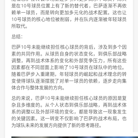
是在10号球员位置上有了新的替代者，巴萨逐渐不再依
赖单一球员，而是转向更加多元化的战术配置。这也让
10号球员的核心地位被削弱，并在队内逐渐被年轻球员
所取代。
总结：
巴萨10号未能继续担任核心球员的背后，涉及到多个因
素的共同作用。从球员自身的状态变化，到俱乐部战略
调整，再到战术体系的变化和外部竞争压力，所有这些
因素都在不同层面上影响了10号球员在球队中的地位。
随着巴萨步入重建期，年轻球员的崛起和战术理念的转
变使得球队逐渐摆脱了对单一球员的依赖，逐步走向集
体合作与整体发展的方向。
总的来说，巴萨10号未能继续担任核心球员的原因是复
杂且多维度的。从个人状态到俱乐部战略，再到战术体
系的调整以及外部环境的变化，都是导致这一现象发生
的关键因素。这一转变不仅影响了巴萨的战术布局，也
为球队未来的发展方向提供了新的思考路径。