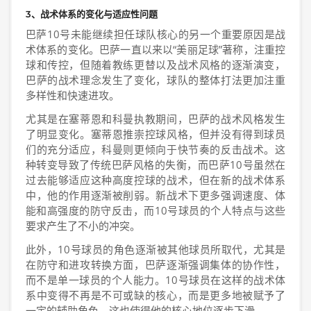
3、战术体系的变化与适应性问题
巴萨10号未能继续担任球队核心的另一个重要原因是战
术体系的变化。巴萨一直以来以“美丽足球”著称，注重控
球和传控，但随着教练更替以及战术风格的逐渐演变，
巴萨的战术理念发生了变化，球队的整体打法更加注重
多样性和快速进攻。
尤其是在塞蒂恩和科曼执教期间，巴萨的战术风格发生
了明显变化。塞蒂恩推崇控球风格，但并没有得到球员
们的充分适应，科曼则更倾向于快节奏的反击战术。这
种转变导致了传统巴萨风格的失衡，而巴萨10号虽然在
过去能够适应这种高度控球的战术，但在新的战术体系
中，他的作用逐渐被削弱。新战术下更多强调速度、体
能和高强度的防守反击，而10号球员的个人特点与这些
要求产生了不小的冲突。
此外，10号球员的角色逐渐被其他球员所取代，尤其是
在防守和进攻转换方面，巴萨逐渐强调集体的协作性，
而不是单一球员的个人能力。10号球员在这样的战术体
系中变得不再是不可或缺的核心，而是更多地被赋予了
一定的辅助角色，这也使得他的核心地位逐步下滑。