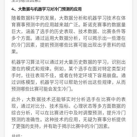
4、大数据与机器学习对冷门预测的应用
随着数据科学的发展，大数据分析和机器学习技术在体
育赛事预测中的应用越来越广泛。斯诺克赛事的数据量
巨大，涵盖了选手的历史表现、技术数据、比赛条件等
多个方面。通过运用大数据分析，可以揭示出一些潜在
的冷门因素，提前预测哪些比赛可能出现出乎意料的结
果。
机器学习算法可以通过对大量历史数据的学习，识别出
潜在的模式和规律。例如，某个选手在面对特定类型对
手时，往往表现不佳，或者在特定环境下容易崩盘。通
过训练模型，机器学习可以帮助分析出这些规律，从而
预测哪些比赛可能会发生冷门。
此外，大数据技术还能够实时分析选手在比赛中的表
现，通过对比分、技术指标、心理状态等多方面数据的
综合分析，可以在比赛进行中及时调整预测，提升冷门
预测的准确性。这种技术的应用，无疑为赛事分析提供
了更强的支持，并有助于揭示比赛中的冷门因素。
总结：