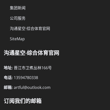
集团新闻
公司服务
沟通星空·综合体育官网
SiteMap
沟通星空·综合体育官网
地址:
晋江市卫煮丛林166号
电话:
13594780338
邮箱:
artful@outlook.com
订阅我们的邮箱