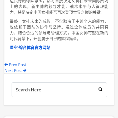
造良好的球队氛围，都将直接决定女排在未来国际赛场
上的表现。新主帅的领导才能、战术水平与人管理能
力，将是决定中国女排能否再次登顶世界之巅的关键。
最终，女排未来的成败，不仅取决于主帅个人的能力，
也依赖于团队的协作与坚持。通过全体成员的共同努
力，结合合适的领导与管理方式，中国女排有望在新的
时代背景下，开创属于自己的辉煌篇章。
星空·综合体育官方网站
Prev Post
Next Post