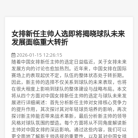
女排新任主帅人选即将揭晓球队未来
发展面临重大转折
2026-01-15 12:26:15
随着中国女排新任主帅的选定日益临近，关于女排未来
发展方向的讨论也愈加热烈。近年来，中国女排在国际
赛场上的表现起伏不定，队伍的整体状态处于转折期。
因此，新主帅的选择不仅关系到球队的未来表现，也将
在很大程度上影响到球队的整体建设与战略布局。本文
将从四个方面对中国女排新任主帅的选定与球队未来发
展进行详细阐述：首先分析新任主帅对女排核心竞争力
的提升作用，其次探讨其对年轻球员培养的影响，再次
探讨新主帅能否带来战术革新，最后分析新主帅的领导
风格对球队氛围的塑造。每个方面将从不同角度解读新
主帅对中国女排的深远影响。通过这些内容，我们可以
更全面地了解新主帅选拔的重要性，以及其对中国女排