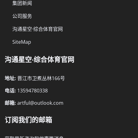
集团新闻
公司服务
沟通星空·综合体育官网
SiteMap
沟通星空·综合体育官网
地址:
晋江市卫煮丛林166号
电话:
13594780338
邮箱:
artful@outlook.com
订阅我们的邮箱