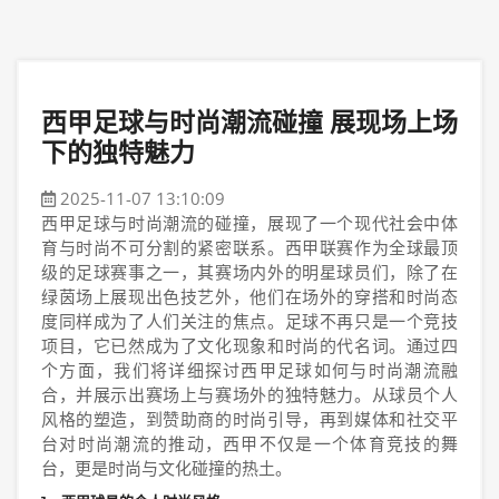
西甲足球与时尚潮流碰撞 展现场上场
下的独特魅力
2025-11-07 13:10:09
西甲足球与时尚潮流的碰撞，展现了一个现代社会中体
育与时尚不可分割的紧密联系。西甲联赛作为全球最顶
级的足球赛事之一，其赛场内外的明星球员们，除了在
绿茵场上展现出色技艺外，他们在场外的穿搭和时尚态
度同样成为了人们关注的焦点。足球不再只是一个竞技
项目，它已然成为了文化现象和时尚的代名词。通过四
个方面，我们将详细探讨西甲足球如何与时尚潮流融
合，并展示出赛场上与赛场外的独特魅力。从球员个人
风格的塑造，到赞助商的时尚引导，再到媒体和社交平
台对时尚潮流的推动，西甲不仅是一个体育竞技的舞
台，更是时尚与文化碰撞的热土。