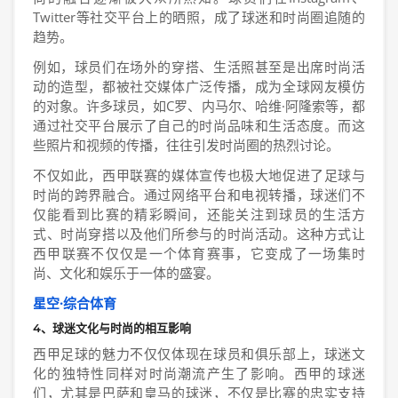
Twitter等社交平台上的晒照，成了球迷和时尚圈追随的
趋势。
例如，球员们在场外的穿搭、生活照甚至是出席时尚活
动的造型，都被社交媒体广泛传播，成为全球网友模仿
的对象。许多球员，如C罗、内马尔、哈维·阿隆索等，都
通过社交平台展示了自己的时尚品味和生活态度。而这
些照片和视频的传播，往往引发时尚圈的热烈讨论。
不仅如此，西甲联赛的媒体宣传也极大地促进了足球与
时尚的跨界融合。通过网络平台和电视转播，球迷们不
仅能看到比赛的精彩瞬间，还能关注到球员的生活方
式、时尚穿搭以及他们所参与的时尚活动。这种方式让
西甲联赛不仅仅是一个体育赛事，它变成了一场集时
尚、文化和娱乐于一体的盛宴。
星空·综合体育
4、球迷文化与时尚的相互影响
西甲足球的魅力不仅仅体现在球员和俱乐部上，球迷文
化的独特性同样对时尚潮流产生了影响。西甲的球迷
们，尤其是巴萨和皇马的球迷，不仅是比赛的忠实支持