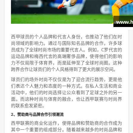
西甲球员的个人品牌和代言人身份，也推动了他们在时
尚领域的影响力。通过与国际知名品牌的合作，许多球
员成为了全球时尚市场的重要代言人。例如，C罗代言的
运动品牌和梅西代言的高端奢侈品牌，使得他们的影响
力不仅局限于体育界，而是延伸至了全球时尚圈。这种
跨界合作让球员们的个人风格得到了更大的展示空间。
球员们的场外时尚不仅仅是为了迎合流行趋势，更是他
们表达个人魅力和态度的一种方式。在私人生活和商业
活动中，他们的时尚选择让公众看到了足球之外的另一
面。而这种时尚与体育的融合，也让西甲联赛与时尚界
的联系愈发紧密。
2、赞助商与品牌合作引领潮流
西甲联赛的商业化运作，使得品牌和赞助商的合作成为
其中一个重要的组成部分。随着越来越多的时尚品牌和