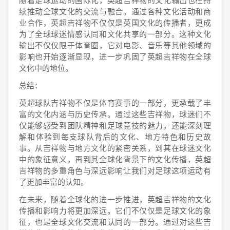
随着足球运动的国际化，英超吉祥物的文化输出也在持
续推动全球文化的交流与融合。通过各种文化活动和商
业合作，英超吉祥物不仅仅是英国文化的传播者，更成
为了全球球迷情感认同和文化共享的一部分。这种文化
输出不仅仅限于体育圈，它对电影、音乐等其他领域的
影响也开始逐渐显现，进一步巩固了英超吉祥物在全球
文化中的地位。
总结：
英超球队吉祥物不仅是体育赛事的一部分，更承载了丰
富的文化内涵与历史传承。通过这些吉祥物，球迷们不
仅能够感受到团队精神和足球竞技的魅力，还能深刻理
解和体验到每支球队背后的文化、地方特色和历史故
事。从吉祥物与地方文化的紧密关系，到其在球迷文化
中的象征意义，再到其全球化背景下的文化传播，英超
吉祥物的多重角色与深远影响让我们对足球这项运动有
了更加丰富的认知。
在未来，随着全球化的进一步推进，英超吉祥物的文化
传播和影响力将更加深远。它们不仅仅是足球文化的象
征，也是全球文化交流和认同的一部分。通过对这些吉