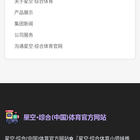
关于星空·综合体育
产品展示
集团新闻
公司服务
沟通星空·综合体育官网
星空·综合(中国)体育官方网站⚽️『星空·综合体育小师妹推