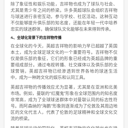
除了象征性和娱乐功能，吉祥物也成为了球队与社会、
尤其是青少年之间的桥梁。许多英超球队会组织吉祥物
与球迷进行亲密互动，参与学校、社区活动。这种互动
不仅能够提升俱乐部的知名度，还能在年轻一代中培养
忠实的球迷群体，确保球队文化能够在未来得到传承。
4、全球化背景下的吉祥物传播
在全球化的今天，英超吉祥物的影响力早已超越了英国
本土，成为全球足球文化的一个重要符号。吉祥物不仅
仅是俱乐部的象征，它们的形象已经成为英超品牌的重
要组成部分。通过电视转播、社交媒体以及俱乐部的全
球营销，英超吉祥物已经渗透到世界各地的球迷生活
中，成为一种跨文化的娱乐和认同工具。
英超吉祥物的传播效应尤为显著，尤其是在亚洲和北美
市场。例如，曼联的“红魔鬼”形象在全球范围内的知名度
非常高，成为了全球球迷群体中对曼联认同的标志性符
号。而阿森纳的“海鹏”形象则逐渐成为了伦敦及其周边地
区的文化代言人，代表了伦敦的足球精神和全球文化交
流的桥梁。