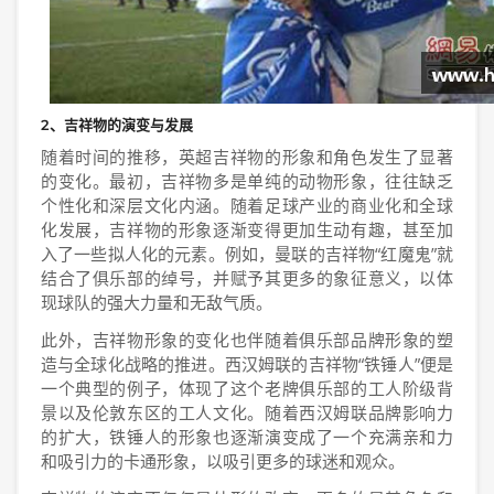
2、吉祥物的演变与发展
随着时间的推移，英超吉祥物的形象和角色发生了显著
的变化。最初，吉祥物多是单纯的动物形象，往往缺乏
个性化和深层文化内涵。随着足球产业的商业化和全球
化发展，吉祥物的形象逐渐变得更加生动有趣，甚至加
入了一些拟人化的元素。例如，曼联的吉祥物“红魔鬼”就
结合了俱乐部的绰号，并赋予其更多的象征意义，以体
现球队的强大力量和无敌气质。
此外，吉祥物形象的变化也伴随着俱乐部品牌形象的塑
造与全球化战略的推进。西汉姆联的吉祥物“铁锤人”便是
一个典型的例子，体现了这个老牌俱乐部的工人阶级背
景以及伦敦东区的工人文化。随着西汉姆联品牌影响力
的扩大，铁锤人的形象也逐渐演变成了一个充满亲和力
和吸引力的卡通形象，以吸引更多的球迷和观众。