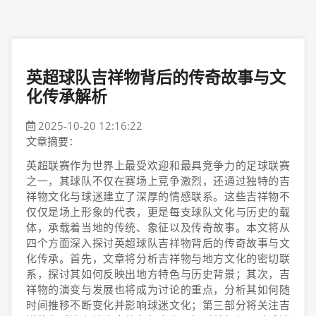
英超球队吉祥物背后的传奇故事与文
化传承解析
2025-10-20 12:16:22
文章摘要：
英超联赛作为世界上最受欢迎和最具竞争力的足球联赛
之一，其球队不仅在赛场上竞争激烈，还通过独特的吉
祥物文化与球迷建立了深厚的情感联系。这些吉祥物不
仅仅是场上形象的代表，更是每支球队文化与历史的载
体，承载着当地的传统、象征以及传奇故事。本文将从
四个方面深入探讨英超球队吉祥物背后的传奇故事与文
化传承。首先，文章将分析吉祥物与地方文化的密切联
系，探讨其如何反映出地方特色与历史背景；其次，吉
祥物的演变与发展也将成为讨论的重点，分析其如何随
时间推移不断变化并影响球迷文化；第三部分将关注吉