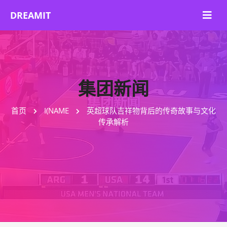
集团新闻
首页
I(NAME
英超球队吉祥物背后的传奇故事与文化
传承解析