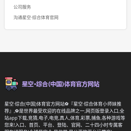
公司服务
沟通星空·综合体育官网
星空·综合(中国)体育官方网站⚽️『星空·综合体育小师妹推
荐』,⚽️是世界最受欢迎的在线品牌之一,网页版登录入口,全
站app下载,竞猜,电子,电竞,真人,体育,彩票,捕鱼,各种游戏等
您来!入口、首页、平台、登陆、官网、二十四小时专属客