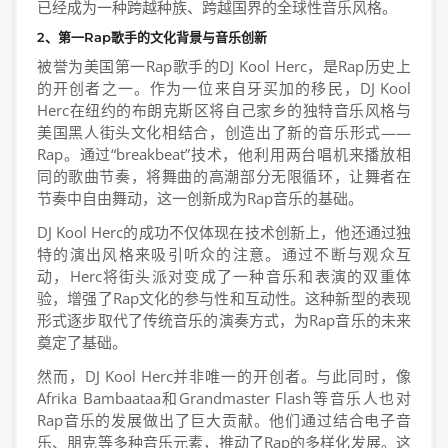
已经成为一种跨越种族、跨越国界的全球性音乐风格。
2、第一Rap歌手的文化背景与音乐创新
被誉为美国第一Rap歌手的DJ Kool Herc，是Rap历史上
的开创者之一。作为一位来自牙买加的移民，DJ Kool
Herc在纽约的布朗克斯区将自己家乡的独特音乐风格与
美国黑人街头文化相结合，创造出了新的音乐形式——
Rap。通过“breakbeat”技术，他利用两台唱机来播放相
同的歌曲节奏，将舞曲的高潮部分无限循环，让舞者在
节奏中自由舞动，这一创新成为Rap音乐的基础。
DJ Kool Herc的成功不仅体现在技术创新上，他还通过独
特的演出风格来吸引听众的注意。通过不断与观众互
动，Herc将街头派对变成了一种音乐和表演的双重体
验，增强了Rap文化的参与性和互动性。这种新型的表现
形式逐步取代了传统音乐的演奏方式，为Rap音乐的未来
奠定了基础。
然而，DJ Kool Herc并非唯一的开创者。与此同时，像
Afrika Bambaataa和Grandmaster Flash等音乐人也对
Rap音乐的发展做出了巨大贡献。他们通过结合电子音
乐、朋克等多种音乐元素，推动了Rap的多样化发展。这