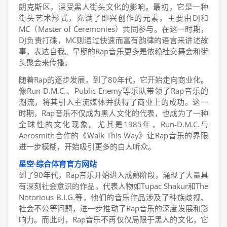
朗克斯区，深受黑人街头文化的影响。最初，它是一种
街头艺术形式，充满了即兴创作的元素，主要由DJ和
MC（Master of Ceremonies）共同参与。在这一时期，
DJ负责打碟，MC则通过快速而富有韵律的语言来讲述故
事，表达自我。早期的Rap音乐更多是依赖社交舞会和街
头聚会来传播。
随着Rap的逐步发展，到了80年代，它开始走向商业化。
像Run-D.M.C.、Public Enemy等乐队带领了Rap音乐的
潮流，将其引入主流媒体并获得了商业上的成功。这一
时期，Rap音乐不仅成为黑人文化的代表，也成为了一种
全球性的文化现象。尤其是1985年，Run-D.M.C.与
Aerosmith合作的《Walk This Way》让Rap音乐的界限
进一步模糊，开始吸引更多的白人听众。
星空·综合体育官方网站
到了90年代，Rap音乐开始进入成熟阶段，涌现了大量具
有深刻社会意识的作品。代表人物如Tupac Shakur和The
Notorious B.I.G.等，他们的音乐作品涉及了种族歧视、
社会不公等问题，进一步推动了Rap音乐的深度发展和影
响力。而此时，Rap音乐不再仅仅局限于黑人的文化，它