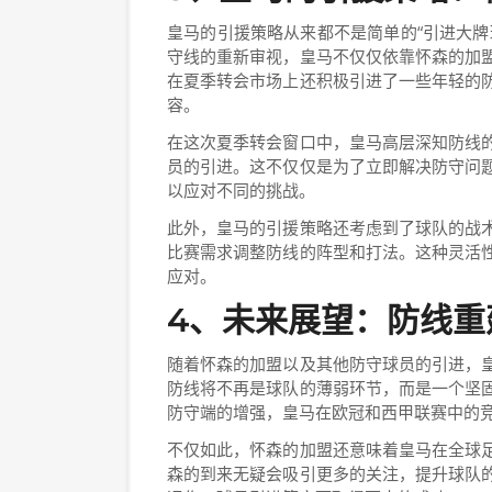
皇马的引援策略从来都不是简单的“引进大牌
守线的重新审视，皇马不仅仅依靠怀森的加
在夏季转会市场上还积极引进了一些年轻的
容。
在这次夏季转会窗口中，皇马高层深知防线
员的引进。这不仅仅是为了立即解决防守问
以应对不同的挑战。
此外，皇马的引援策略还考虑到了球队的战
比赛需求调整防线的阵型和打法。这种灵活
应对。
4、未来展望：防线重
随着怀森的加盟以及其他防守球员的引进，
防线将不再是球队的薄弱环节，而是一个坚
防守端的增强，皇马在欧冠和西甲联赛中的
不仅如此，怀森的加盟还意味着皇马在全球
森的到来无疑会吸引更多的关注，提升球队