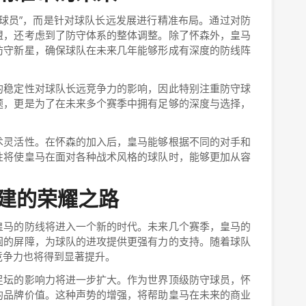
球员”，而是针对球队长远发展进行精准布局。通过对防
盟，还考虑到了防守体系的整体调整。除了怀森外，皇马
防守新星，确保球队在未来几年能够形成有深度的防线阵
的稳定性对球队长远竞争力的影响，因此特别注重防守球
题，更是为了在未来多个赛季中拥有足够的深度与选择，
术灵活性。在怀森的加入后，皇马能够根据不同的对手和
性将使皇马在面对各种战术风格的球队时，能够更加从容
建的荣耀之路
皇马的防线将进入一个新的时代。未来几个赛季，皇马的
固的屏障，为球队的进攻提供更强有力的支持。随着球队
竞争力也将得到显著提升。
足坛的影响力将进一步扩大。作为世界顶级防守球员，怀
的品牌价值。这种声势的增强，将帮助皇马在未来的商业