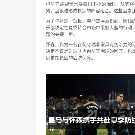
但防守端却常常暴露出不小的漏洞。从老将
繁，且很难形成稳定的阵容组合。这些因素
为了弥补这一短板，皇马高层意识到，防线
乐部决定在夏季转会市场中采取大胆的行动
题的关键一步。
怀森，作为一名在防守端非常具有统治力的
决定不仅是对球队当前防守困境的回应，也
供更加稳固的后防保障。