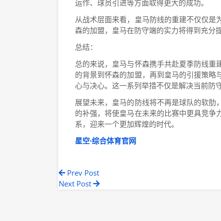
运作、球员引进等方面取得更大的成功。
从战术层面来看，皇马防线的重建不仅仅是
森的加盟，皇马在防守端的实力将得到充分
总结：
总的来说，皇马与怀森携手共赴夏季防线重
的背景到怀森的加盟，再到皇马的引援策略
心与决心。这一系列举措不仅是解决当前防
展望未来，皇马的防线将不再是球队的软肋
的补强，将使皇马在未来的比赛中更具竞争
系，迎来一个更加辉煌的时代。
星空·综合体育官网
Prev Post
Next Post