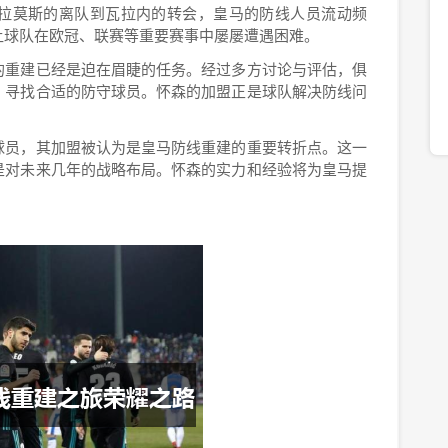
拉莫斯的离队到瓦拉内的转会，皇马的防线人员流动频
让球队在欧冠、联赛等重要赛事中屡屡遭遇困难。
的重建已经是迫在眉睫的任务。经过多方讨论与评估，俱
，寻找合适的防守球员。怀森的加盟正是球队解决防线问
球员，其加盟被认为是皇马防线重建的重要转折点。这一
是对未来几年的战略布局。怀森的实力和经验将为皇马提