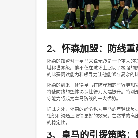
2、怀森加盟：防线重
怀森的加盟对于皇马来说无疑是一个重大的
堪称世界级。他不仅在球场上展现了极强的
的比赛阅读能力和领导力让他能够在复杂的
怀森的到来，使得皇马在防守端的阵容更加
将使防线的整体协调性得到大幅提升。特别
守能力将成为皇马防线的一大优势。
除此之外，怀森的经验也为皇马的年轻球员
组织和沟通上取得更好的效果。在赛季的高
的稳定性。
3、皇马的引援策略：