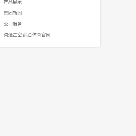
产品展示
集团新闻
公司服务
沟通星空·综合体育官网