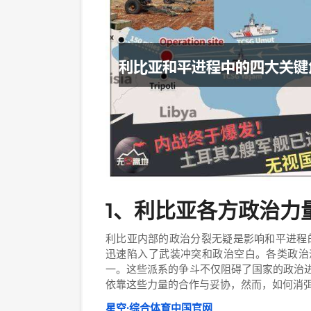
1、利比亚各方政治力
利比亚内部的政治分裂无疑是影响和平进程的
迅速陷入了武装冲突和政治空白。各类政治
一。这些派系的争斗不仅阻碍了国家的政治
依靠这些力量的合作与妥协，然而，如何消
星空·综合体育中国官网