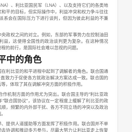
NA）、利比亚国民军（LNA）、以及支持它们的各类地
家和平的目标，但实际操作中，利益冲突和权力争斗往往
派系会在国际压力下进行谈判，但因为彼此利益的不兼
中央政权之间的对立。例如，东部的军事势力在控制油田
利益，这使得全国性的政治谈判更为复杂。在这种情况
进程的前行，是国际社会难以忽视的问题。
平中的角色
国在利比亚的和平进程中起到了调解者的角色。联合国通
）一直致力于促使各方就政治解决方案达成一致。联合国的
话等，体现了其在调解冲突方面的积极作用。
合作机制方面的作用尤为突出。联合国主导的“利比亚政
15年“联合国协议”，该协议在一定程度上缓解了利比亚的政
风顺，频繁的内外部干扰、各方不同立场的冲突以及政治
战。
举、提供人道援助等方面发挥了积极作用。联合国并不单
动去协调和推动多方参与，尽最大努力让利比亚走上恢复