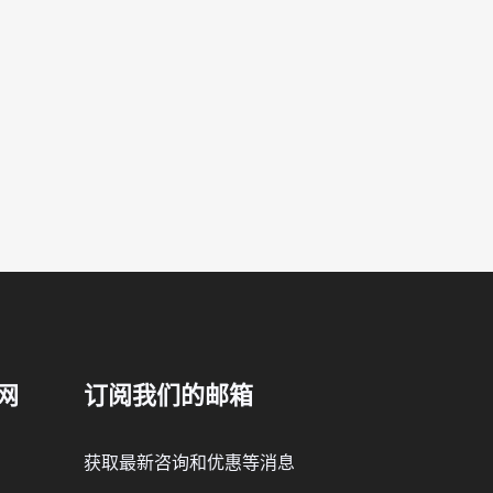
网
订阅我们的邮箱
获取最新咨询和优惠等消息