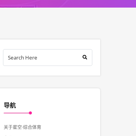
导航
关于星空·综合体育