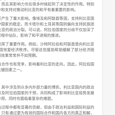
，而且其影响力也在很多时候起到了决定性的作用。特别
作和支持对推动利比亚的和平有着重要的影响。
亚产生了重大影响。像埃及和阿联酋等国，支持利比亚国
护国家的稳定。而卡塔尔和土耳其等国则偏向支持民族团
比亚的政治分裂。可以说，阿拉伯国家的分歧不仅加深了
过程中站队，影响了和平进程的推进。
发挥了重要作用。例如，沙特阿拉伯和阿联酋曾向利比亚
国恢复经济秩序。尽管这些援助帮助缓解了部分经济困
预效果常常并不如预期。
有合作也有竞争，影响着利比亚的走向。因此，阿拉伯国
关键因素之一。
，其中涉及到众多内外部力量的博弈。利比亚国内的政治
以及阿拉伯国家的干预，共同构成了影响利比亚局势发展
作用，同时也面临着复杂的难题。
的过程中都有显著的贡献，但由于政治利益和国际利益的
，只有通过更为有效的国际合作和国内各方的真正和解，